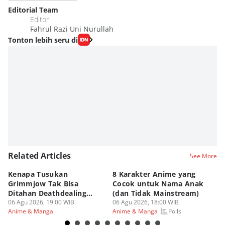
Editorial Team
Editor
Fahrul Razi Uni Nurullah
Tonton lebih seru di
Related Articles
See More
Kenapa Tusukan
8 Karakter Anime yang
4
Grimmjow Tak Bisa
Cocok untuk Nama Anak
B
Ditahan Deathdealing
(dan Tidak Mainstream)
Te
Askin Bleach?
06 Agu 2026, 19:00 WIB
06 Agu 2026, 18:00 WIB
06
Polls
Anime & Manga
Anime & Manga
An