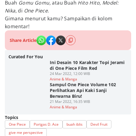
Buah
Gomu Gomu,
atau Buah
Hito Hito, Model:
Nika
, di
One Piece
.
Gimana menurut kamu? Sampaikan di kolom
komentar!
Share Article
Curated For You
Ini Desain 10 Karakter Topi Jerami
di One Piece Film Red
24 Mar 2022, 12:00 WIB
Anime & Manga
Sampul One Piece Volume 102
Perlihatkan Api Kaki Sanji
Berwarna Biru!
21 Mar 2022, 16:35 WIB
Anime & Manga
Topics
One Piece
Portgas D. Ace
buah iblis
Devil Fruit
give me perspective