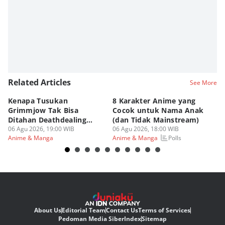
Related Articles
See More
Kenapa Tusukan
8 Karakter Anime yang
4
Grimmjow Tak Bisa
Cocok untuk Nama Anak
B
Ditahan Deathdealing
(dan Tidak Mainstream)
Te
Askin Bleach?
06 Agu 2026, 19:00 WIB
06 Agu 2026, 18:00 WIB
06
Polls
Anime & Manga
Anime & Manga
An
About Us
Editorial Team
Contact Us
Terms of Services
Pedoman Media Siber
Index
Sitemap