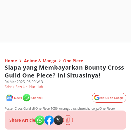
Home
Anime & Manga
One Piece
Siapa yang Membayarkan Bounty Cross
Guild One Piece? Ini Situasinya!
04 Mar 2025, 08:00 WIB
Fahrul Razi Uni Nurullah
News
Channel
Add Us on Google
Poster Cross Guild di One Piece 1056. (mangaplus.shueisha.co.jp/One Piece)
Share Article