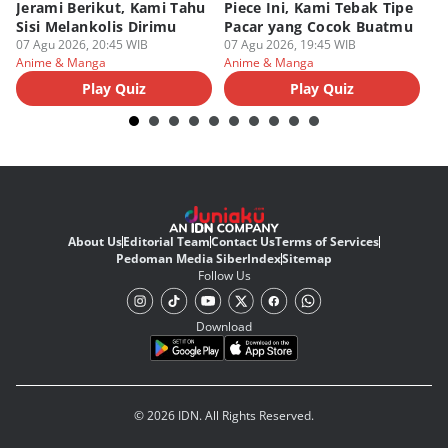
Jerami Berikut, Kami Tahu
Piece Ini, Kami Tebak Tipe
Ha
Sisi Melankolis Dirimu
Pacar yang Cocok Buatmu
Me
07 Agu 2026, 20:45 WIB
07 Agu 2026, 19:45 WIB
07
Anime & Manga
Anime & Manga
An
Play Quiz
Play Quiz
About Us
Editorial Team
Contact Us
Terms of Services
Pedoman Media Siber
Index
Sitemap
Follow Us
Download
© 2026 IDN. All Rights Reserved.