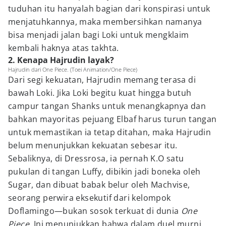
tuduhan itu hanyalah bagian dari konspirasi untuk
menjatuhkannya, maka membersihkan namanya
bisa menjadi jalan bagi Loki untuk mengklaim
kembali haknya atas takhta.
2. Kenapa Hajrudin layak?
Hajrudin dari One Piece. (Toei Animation/One Piece)
Dari segi kekuatan, Hajrudin memang terasa di
bawah Loki. Jika Loki begitu kuat hingga butuh
campur tangan Shanks untuk menangkapnya dan
bahkan mayoritas pejuang Elbaf harus turun tangan
untuk memastikan ia tetap ditahan, maka Hajrudin
belum menunjukkan kekuatan sebesar itu.
Sebaliknya, di Dressrosa, ia pernah K.O satu
pukulan di tangan Luffy, dibikin jadi boneka oleh
Sugar, dan dibuat babak belur oleh Machvise,
seorang perwira eksekutif dari kelompok
Doflamingo—bukan sosok terkuat di dunia
One
Piece
. Ini menunjukkan bahwa dalam duel murni,