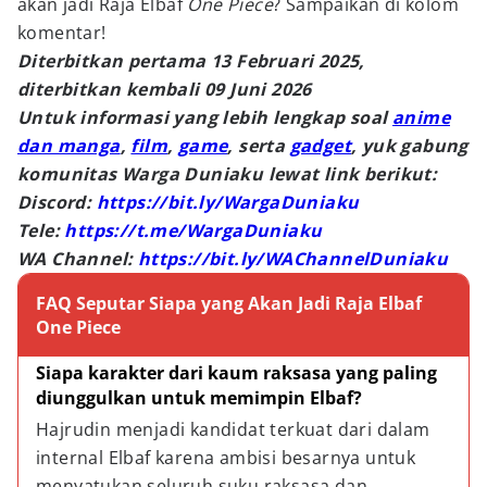
akan jadi Raja Elbaf
One Piece
? Sampaikan di kolom
komentar!
Diterbitkan pertama 13 Februari 2025,
diterbitkan kembali 09 Juni 2026
Untuk informasi yang lebih lengkap soal
anime
dan manga
,
film
,
game
, serta
gadget
, yuk gabung
komunitas Warga Duniaku lewat link berikut:
Discord:
https://bit.ly/WargaDuniaku
Tele:
https://t.me/WargaDuniaku
WA Channel:
https://bit.ly/WAChannelDuniaku
FAQ Seputar Siapa yang Akan Jadi Raja Elbaf
One Piece
Siapa karakter dari kaum raksasa yang paling 
diunggulkan untuk memimpin Elbaf?
Hajrudin menjadi kandidat terkuat dari dalam 
internal Elbaf karena ambisi besarnya untuk 
menyatukan seluruh suku raksasa dan 