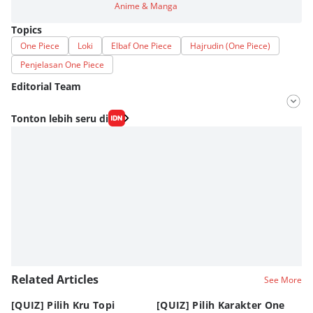
Anime & Manga
Topics
One Piece
Loki
Elbaf One Piece
Hajrudin (One Piece)
Penjelasan One Piece
Editorial Team
Editor
Tonton lebih seru di
Fahrul Razi Uni Nurullah
Editor
Eddy Rusmanto
Related Articles
See More
[QUIZ] Pilih Kru Topi
[QUIZ] Pilih Karakter One
7 