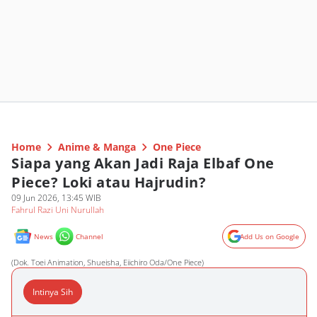
Home
Anime & Manga
One Piece
Siapa yang Akan Jadi Raja Elbaf One
Piece? Loki atau Hajrudin?
09 Jun 2026, 13:45 WIB
Fahrul Razi Uni Nurullah
News
Channel
Add Us on Google
(Dok. Toei Animation, Shueisha, Eiichiro Oda/One Piece)
Intinya Sih