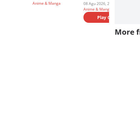
Anime & Manga
08 Agu 2026, 20:45 WIB
08
Anime & Manga
An
Play Quiz
More 