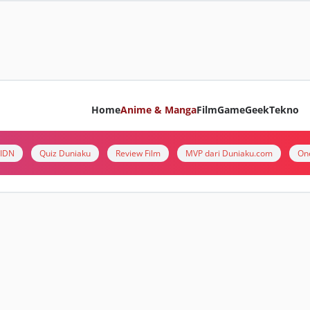
Home
Anime & Manga
Film
Game
Geek
Tekno
i IDN
Quiz Duniaku
Review Film
MVP dari Duniaku.com
On