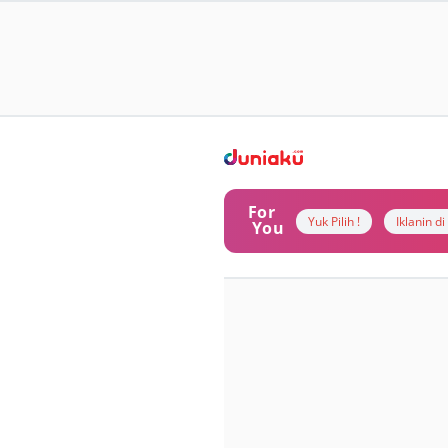
For
Yuk Pilih !
Iklanin d
You