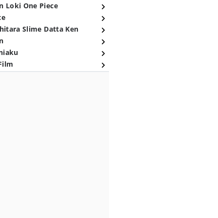
n Loki One Piece
ce
hitara Slime Datta Ken
n
niaku
Film