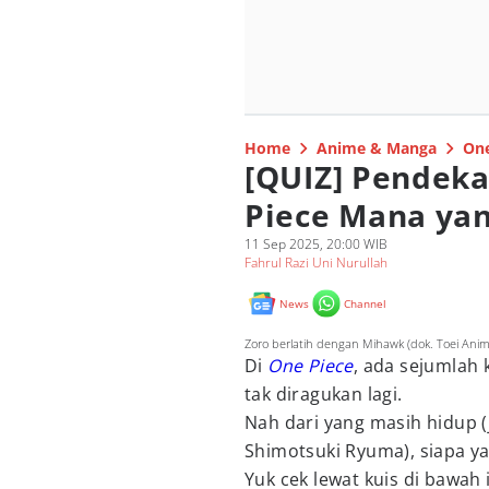
Home
Anime & Manga
One
[QUIZ] Pendeka
Piece Mana yan
11 Sep 2025, 20:00 WIB
Fahrul Razi Uni Nurullah
News
Channel
Zoro berlatih dengan Mihawk (dok. Toei Anim
Di
One Piece
, ada sejumlah
tak diragukan lagi.
Nah dari yang masih hidup (
Shimotsuki Ryuma), siapa y
Yuk cek lewat kuis di bawah i