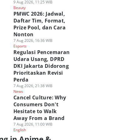
9 Aug 2026, 11:25 WIB
Beauty
PMWC 2026: Jadwal,
Daftar Tim, Format,
Prize Pool, dan Cara
Nonton
7 Aug 2026, 16:36 WIB
Esports
Regulasi Pencemaran
Udara Usang, DPRD
DKI Jakarta Didorong
Prioritaskan Revisi
Perda
7 Aug 2026, 21:38 WIB
News
Cancel Culture: Why
Consumers Don't
Hesitate to Walk
Away From a Brand
7 Aug 2026, 11:00 WIB
English
ng in Anime &