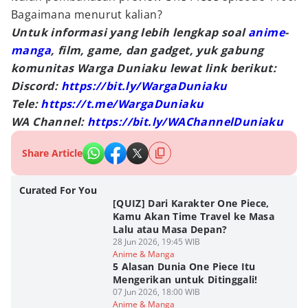
Bagaimana menurut kalian?
Untuk informasi yang lebih lengkap soal
anime
-
manga
, film, game, dan gadget, yuk gabung
komunitas Warga Duniaku lewat link berikut:
Discord:
https://bit.ly/WargaDuniaku
Tele:
https://t.me/WargaDuniaku
WA Channel:
https://bit.ly/WAChannelDuniaku
Share Article
Curated For You
[QUIZ] Dari Karakter One Piece,
Kamu Akan Time Travel ke Masa
Lalu atau Masa Depan?
28 Jun 2026, 19:45 WIB
Anime & Manga
5 Alasan Dunia One Piece Itu
Mengerikan untuk Ditinggali!
07 Jun 2026, 18:00 WIB
Anime & Manga