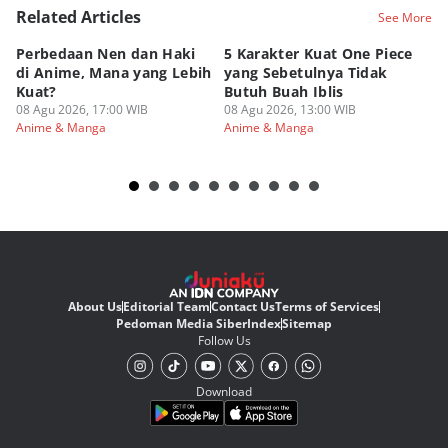
Related Articles
See More
Perbedaan Nen dan Haki
5 Karakter Kuat One Piece
10
di Anime, Mana yang Lebih
yang Sebetulnya Tidak
Ib
Kuat?
Butuh Buah Iblis
R
08 Agu 2026, 17:00 WIB
08 Agu 2026, 13:00 WIB
08
Anime & Manga
Anime & Manga
An
About Us
Editorial Team
Contact Us
Terms of Services
Pedoman Media Siber
Index
Sitemap
Follow Us
Download