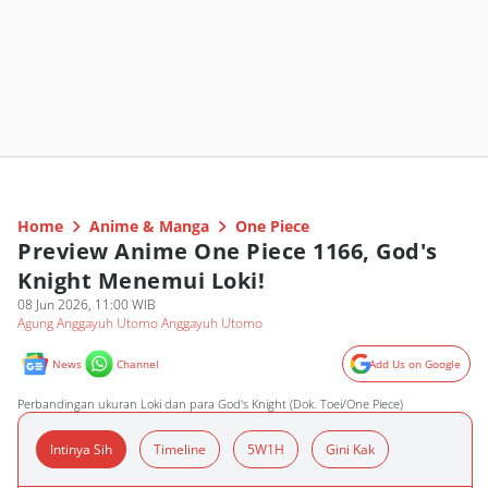
Home
Anime & Manga
One Piece
Preview Anime One Piece 1166, God's
Knight Menemui Loki!
08 Jun 2026, 11:00 WIB
Agung Anggayuh Utomo Anggayuh Utomo
News
Channel
Add Us on Google
Perbandingan ukuran Loki dan para God's Knight (Dok. Toei/One Piece)
Intinya Sih
Timeline
5W1H
Gini Kak