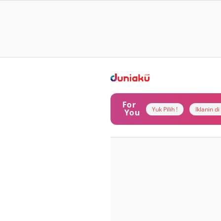
For
Yuk Pilih !
Iklanin d
You