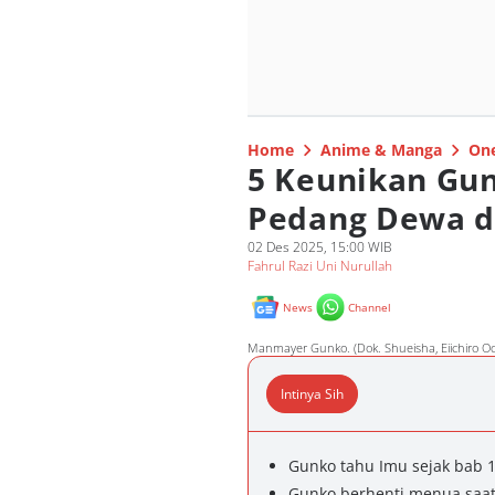
Home
Anime & Manga
One
5 Keunikan Gun
Pedang Dewa di
02 Des 2025, 15:00 WIB
Fahrul Razi Uni Nurullah
News
Channel
Manmayer Gunko. (Dok. Shueisha, Eiichiro O
Intinya Sih
Gunko tahu Imu sejak bab 1
Gunko berhenti menua saat