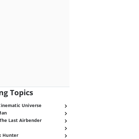
ng Topics
Cinematic Universe
Man
The Last Airbender
x Hunter