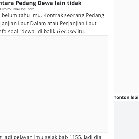
ntara Pedang Dewa lain tidak
Eiichiro Oda/One Piece)
 belum tahu Imu. Kontrak seorang Pedang
janjian Laut Dalam atau Perjanjian Laut
fo soal "dewa" di balik
Gorosei
itu.
Tonton lebi
jadi pelayan Imu sejak bab 1155. Jadi dia