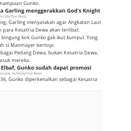
kemampuan Gunko.
ika Garling menggerakkan God's Knight
iro Oda/One Piece)
ang, Garling menyatakan agar Angkatan Laut
 para Kesatria Dewa akan terlibat.
 bingung kok Gunko gak ikut kumpul. Yang
ah si Manmayer bertopi.
Sebagai Pedang Dewa, bukan Kesatria Dewa,
asuk mereka.
n Elbaf, Gunko sudah dapat promosi
i (dok. Viz Media/One Piece)
136, Gunko diperkenalkan sebagai Kesatria