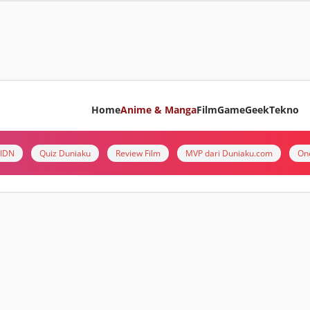
Home
Anime & Manga
Film
Game
Geek
Tekno
i IDN
Quiz Duniaku
Review Film
MVP dari Duniaku.com
On