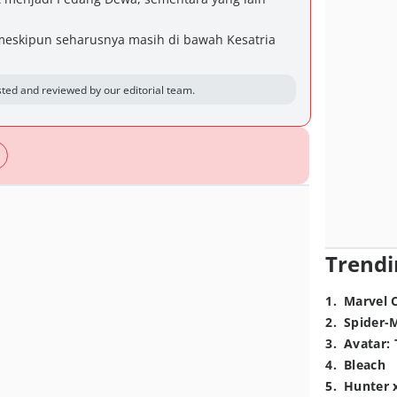
 meskipun seharusnya masih di bawah Kesatria
ted and reviewed by our editorial team.
Trendi
1
.
Marvel 
2
.
Spider-
3
.
Avatar: 
4
.
Bleach
5
.
Hunter 