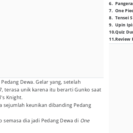
6
.
Pangera
7
.
One Pie
8
.
Tensei S
9
.
Upin Ipi
10
.
Quiz Du
11
.
Review 
 Pedang Dewa. Gelar yang, setelah
7, terasa unik karena itu berarti Gunko saat
's Knight.
ya sejumlah keunikan dibanding Pedang
o semasa dia jadi Pedang Dewa di
One