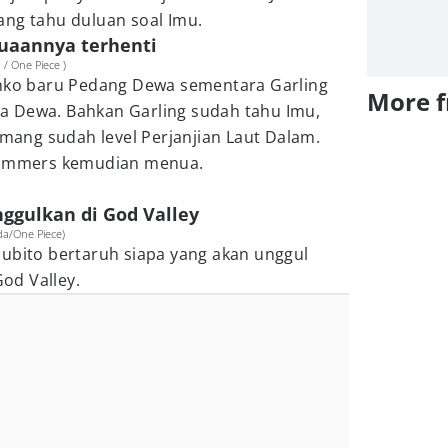
ang tahu duluan soal Imu.
nuaannya terhenti
 / One Piece )
unko baru Pedang Dewa sementara Garling
More 
a Dewa. Bahkan Garling sudah tahu Imu,
ang sudah level Perjanjian Laut Dalam.
 Sommers kemudian menua.
nggulkan di God Valley
da/One Piece)
uubito bertaruh siapa yang akan unggul
od Valley.