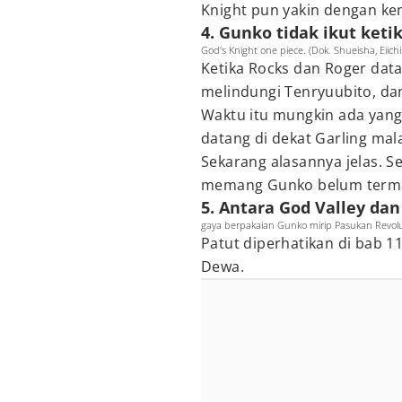
Knight pun yakin dengan 
4. Gunko tidak ikut ket
God's Knight one piece. (Dok. Shueisha, Eiich
Ketika Rocks dan Roger dat
melindungi Tenryuubito, dan
Waktu itu mungkin ada yang
datang di dekat Garling mal
Sekarang alasannya jelas. 
memang Gunko belum term
5. Antara God Valley da
gaya berpakaian Gunko mirip Pasukan Revolus
Patut diperhatikan di bab 1
Dewa.