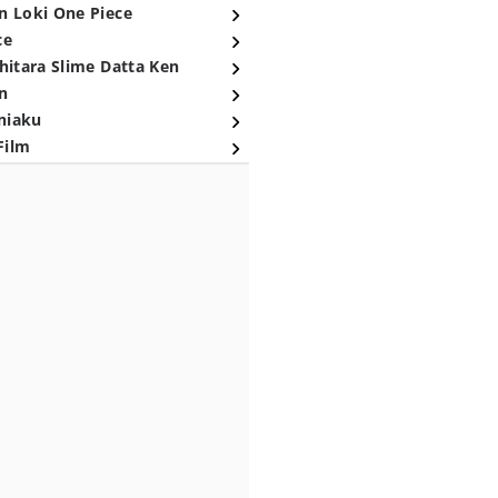
n Loki One Piece
ce
hitara Slime Datta Ken
n
niaku
Film