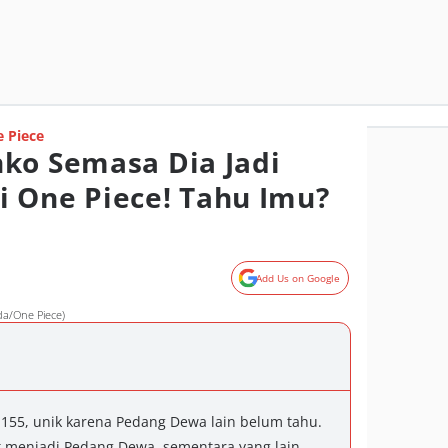
 Piece
ko Semasa Dia Jadi
 One Piece! Tahu Imu?
Add Us on Google
da/One Piece)
155, unik karena Pedang Dewa lain belum tahu.
 menjadi Pedang Dewa, sementara yang lain