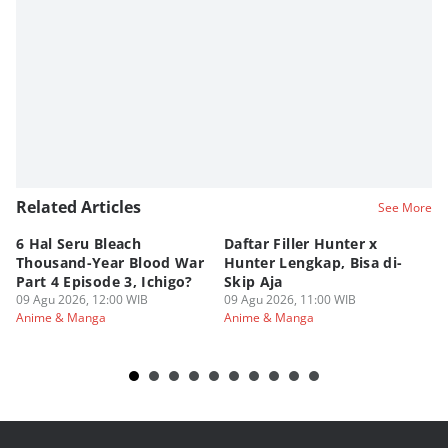
Related Articles
See More
6 Hal Seru Bleach
Daftar Filler Hunter x
24
Thousand-Year Blood War
Hunter Lengkap, Bisa di-
B
Part 4 Episode 3, Ichigo?
Skip Aja
hi
09 Agu 2026, 12:00 WIB
09 Agu 2026, 11:00 WIB
09
Anime & Manga
Anime & Manga
An