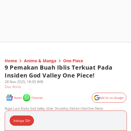
Home
Anime & Manga
One Piece
9 Pemakan Buah Iblis Terkuat Pada
Insiden God Valley One Piece!
28 Nov 2025, 18:00 WIB
Diaz Atsila
News
Channel
Add Us on Google
Bajak Laut Rocks God Valley. (Dok. Shueisha, Eiichiro Oda/One Piece)
Intinya Sih