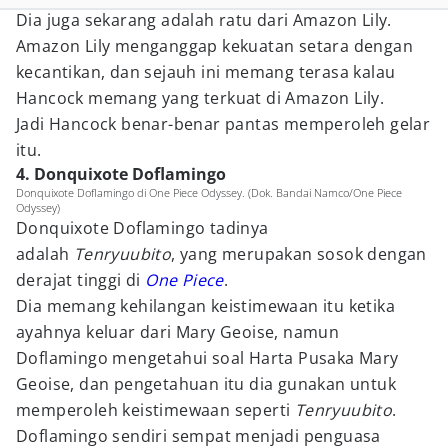
Dia juga sekarang adalah ratu dari Amazon Lily.
Amazon Lily menganggap kekuatan setara dengan
kecantikan, dan sejauh ini memang terasa kalau
Hancock memang yang terkuat di Amazon Lily.
Jadi Hancock benar-benar pantas memperoleh gelar
itu.
4. Donquixote Doflamingo
Donquixote Doflamingo di One Piece Odyssey. (Dok. Bandai Namco/One Piece
Odyssey)
Donquixote Doflamingo tadinya
adalah
Tenryuubito
, yang merupakan sosok dengan
derajat tinggi di
One Piece
.
Dia memang kehilangan keistimewaan itu ketika
ayahnya keluar dari Mary Geoise, namun
Doflamingo mengetahui soal Harta Pusaka Mary
Geoise, dan pengetahuan itu dia gunakan untuk
memperoleh keistimewaan seperti
Tenryuubito
.
Doflamingo sendiri sempat menjadi penguasa