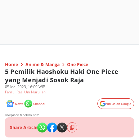
Home
Anime & Manga
One Piece
5 Pemilik Haoshoku Haki One Piece
yang Menjadi Sosok Raja
05 Mei 2023, 16:00 WIB
Fahrul Razi Uni Nurullah
News
Channel
Add Us on Google
onepiece.fandom.com
Share Article