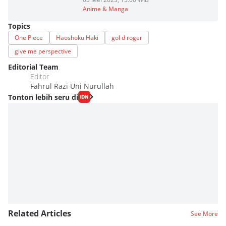
Anime & Manga
Topics
One Piece
Haoshoku Haki
gol d roger
give me perspective
Editorial Team
Editor
Fahrul Razi Uni Nurullah
Tonton lebih seru di
Related Articles
See More