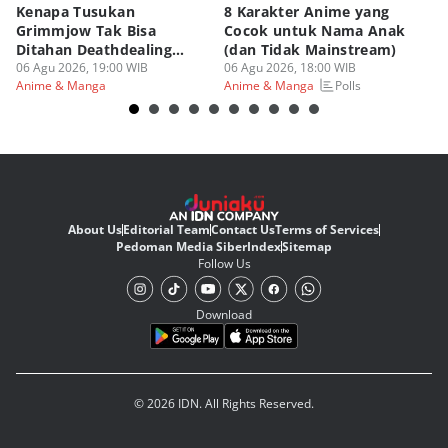
Kenapa Tusukan
8 Karakter Anime yang
4
Grimmjow Tak Bisa
Cocok untuk Nama Anak
B
Ditahan Deathdealing
(dan Tidak Mainstream)
Te
Askin Bleach?
06 Agu 2026, 19:00 WIB
06 Agu 2026, 18:00 WIB
06
Polls
Anime & Manga
Anime & Manga
An
About Us
Editorial Team
Contact Us
Terms of Services
Pedoman Media Siber
Index
Sitemap
Follow Us
Download
© 2026 IDN. All Rights Reserved.