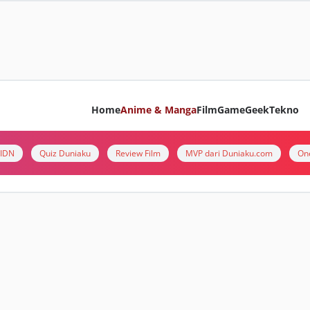
Home
Anime & Manga
Film
Game
Geek
Tekno
i IDN
Quiz Duniaku
Review Film
MVP dari Duniaku.com
On