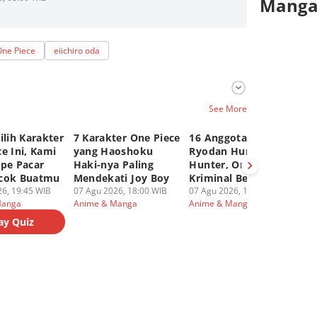
Mang
One Piece
eiichiro oda
See More
ilih Karakter
7 Karakter One Piece
16 Anggota Genei
6 
e Ini, Kami
yang Haoshoku
Ryodan Hunter x
ya
ipe Pacar
Haki-nya Paling
Hunter, Organisasi
Ku
cok Buatmu
Mendekati Joy Boy
Kriminal Berbahaya
Hu
6, 19:45 WIB
07 Agu 2026, 18:00 WIB
07 Agu 2026, 17:00 WIB
07
Manga
Anime & Manga
Anime & Manga
An
ay Quiz