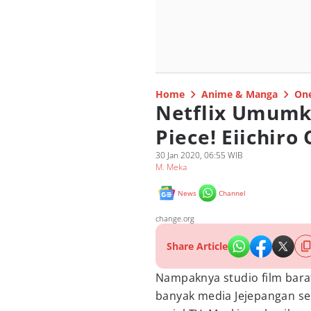
Home
Anime & Manga
One
Netflix Umumka
Piece! Eiichiro 
30 Jan 2020, 06:55 WIB
M. Meka
News
Channel
change.org
Share Article
Nampaknya studio film bara
banyak media Jejepangan se