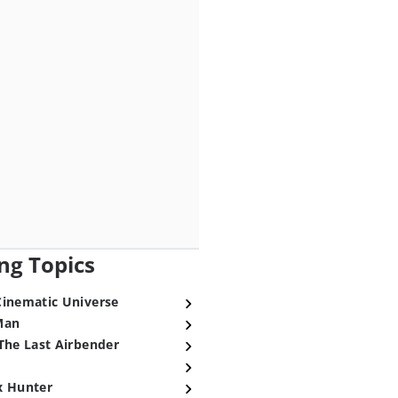
ng Topics
Cinematic Universe
Man
The Last Airbender
x Hunter