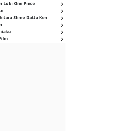
n Loki One Piece
ce
hitara Slime Datta Ken
n
niaku
Film