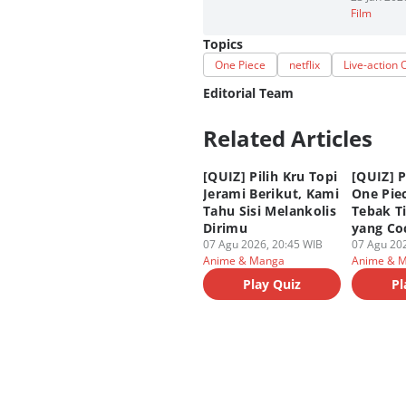
Film
Topics
One Piece
netflix
Live-action 
Editorial Team
Related Articles
Editor
M. Meka
[QUIZ] Pilih Kru Topi
[QUIZ] P
Editor
Jerami Berikut, Kami
One Piec
Fahrul Razi Uni Nurullah
Tahu Sisi Melankolis
Tebak T
Dirimu
yang Co
07 Agu 2026, 20:45 WIB
07 Agu 202
Anime & Manga
Anime & 
Play Quiz
Pl