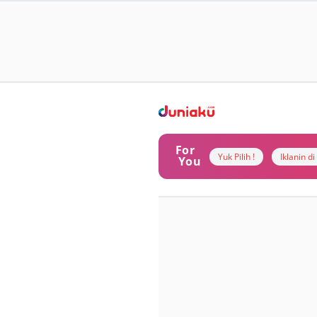
For
Yuk Pilih !
Iklanin d
You