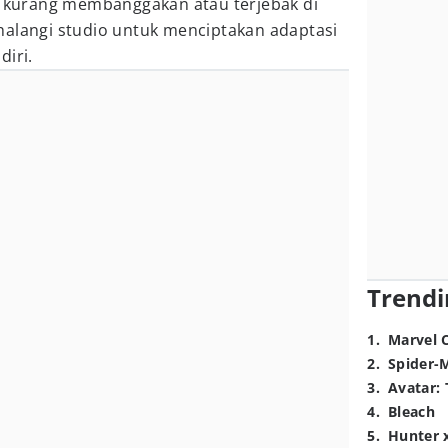
ya kurang membanggakan atau terjebak di
alangi studio untuk menciptakan adaptasi
diri.
Trendi
1
.
Marvel 
2
.
Spider-
3
.
Avatar: 
4
.
Bleach
5
.
Hunter 