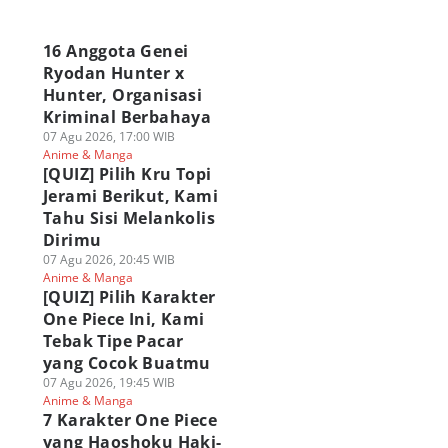
a
16 Anggota Genei
Ryodan Hunter x
Hunter, Organisasi
Kriminal Berbahaya
07 Agu 2026, 17:00 WIB
Anime & Manga
[QUIZ] Pilih Kru Topi
Kekuatan Nen
Jerami Berikut, Kami
3 Kemungkinan
Kenapa Tusukan
ng Sederhana tapi
Peningkatan
Grimmjow Tak Bis
Tahu Sisi Melankolis
at di Hunter x
Kekuatan Loki di
Ditahan
Dirimu
nter!
One Piece! Bisa
Deathdealing Aski
07 Agu 2026, 20:45 WIB
 Agu 2026, 16:00 WIB
Lebih OP?
Bleach?
Anime & Manga
Polls
ime & Manga
07 Agu 2026, 09:00 WIB
06 Agu 2026, 19:00 WIB
[QUIZ] Pilih Karakter
Polls
Anime & Manga
Anime & Manga
One Piece Ini, Kami
Tebak Tipe Pacar
yang Cocok Buatmu
07 Agu 2026, 19:45 WIB
Anime & Manga
7 Karakter One Piece
yang Haoshoku Haki-