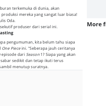
hiburan terkemuka di dunia, akan
roduksi mereka yang sangat luar biasa!
ulis Oda.
More 
ekutif produser dari serial ini.
asting
upa pengumuman, kita belum tahu siapa
l
One Piece
ini. "Seberapa jauh ceritanya
 episode dari
Season
1? Siapa yang akan
bar sedikit dan tetap ikuti terus
sambil menutup suratnya.