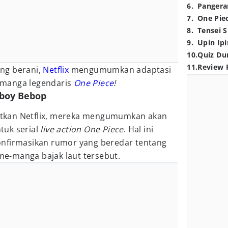
6
.
Pangera
7
.
One Pie
8
.
Tensei S
9
.
Upin Ipi
10
.
Quiz Du
11
.
Review 
ng berani,
Netflix
mengumumkan adaptasi
-manga legendaris
One Piece
!
wboy Bebop
rbitkan Netflix, mereka mengumumkan akan
uk serial
live action
One Piece
. Hal ini
onfirmasikan rumor yang beredar tentang
me-manga bajak laut tersebut.