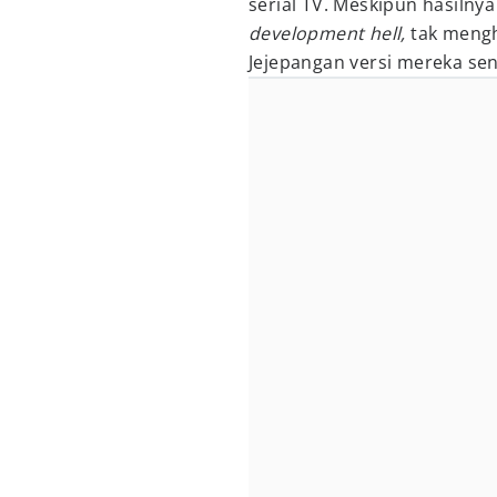
serial TV. Meskipun hasiln
development hell,
tak mengh
Jejepangan versi mereka sen