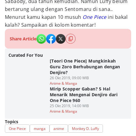
Sabaody, dua tahun kemudian. Namun Luffy belum
bertarung ulang dengan Sentomaru di sana..
Menurut kamu kapan 10 musuh
One Piece
ini bakal
kalah? Sampaikan di kolom komentar!
Share Article
Curated For You
[Teori One Piece] Mungkinkah
Guru Zoro Berhubungan dengan
Denjiro?
26 Okt 2019, 09:00 WIB
Anime & Manga
Mirip Scopper Gaban? 5 Hal
Menarik Mengenai Denjiro dari
One Piece 960
25 Okt 2019, 14:00 WIB
Anime & Manga
Topics
One Piece
manga
anime
Monkey D. Luffy