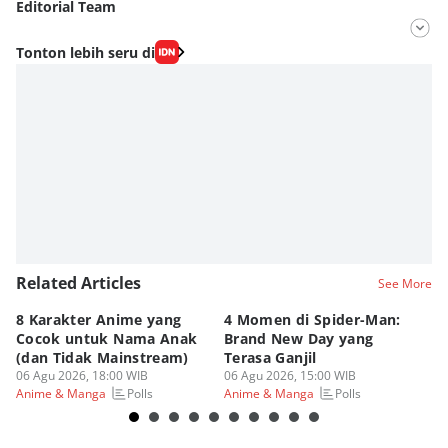
Editorial Team
Editor
Tonton lebih seru di
Antonius Putu Satria
Editor
Fahrul Razi Uni Nurullah
Related Articles
See More
8 Karakter Anime yang
4 Momen di Spider-Man:
8 
Cocok untuk Nama Anak
Brand New Day yang
y
(dan Tidak Mainstream)
Terasa Ganjil
P
06 Agu 2026, 18:00 WIB
06 Agu 2026, 15:00 WIB
06
Polls
Polls
Anime & Manga
Anime & Manga
An