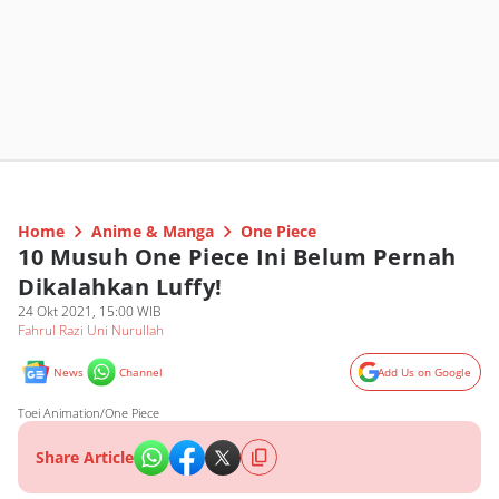
Home
Anime & Manga
One Piece
10 Musuh One Piece Ini Belum Pernah
Dikalahkan Luffy!
24 Okt 2021, 15:00 WIB
Fahrul Razi Uni Nurullah
News
Channel
Add Us on Google
Toei Animation/One Piece
Share Article