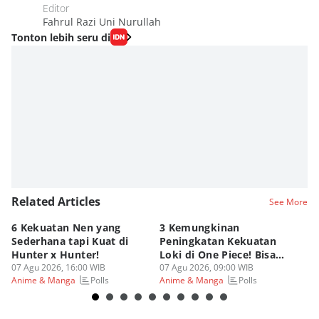
Editor
Fahrul Razi Uni Nurullah
Tonton lebih seru di
Related Articles
See More
6 Kekuatan Nen yang
3 Kemungkinan
K
Sederhana tapi Kuat di
Peningkatan Kekuatan
G
Hunter x Hunter!
Loki di One Piece! Bisa
Di
07 Agu 2026, 16:00 WIB
Lebih OP?
07 Agu 2026, 09:00 WIB
As
06
Polls
Polls
Anime & Manga
Anime & Manga
An