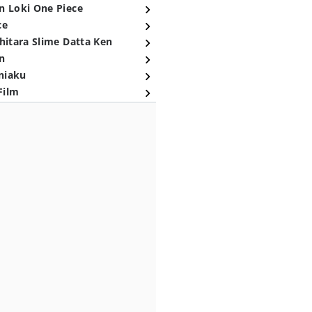
n Loki One Piece
ce
hitara Slime Datta Ken
n
niaku
Film