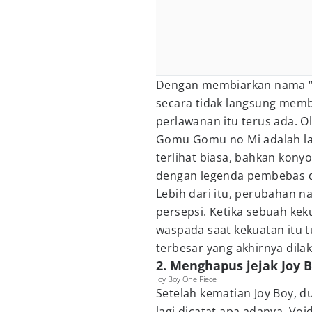
Dengan membiarkan nama “N
secara tidak langsung memb
perlawanan itu terus ada. 
Gomu Gomu no Mi adalah la
terlihat biasa, bahkan kony
dengan legenda pembebas d
Lebih dari itu, perubahan n
persepsi. Ketika sebuah kek
waspada saat kekuatan itu 
terbesar yang akhirnya dil
2. Menghapus jejak Joy 
Joy Boy One Piece
Setelah kematian Joy Boy, d
lagi dicatat apa adanya. Vo