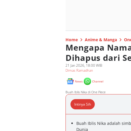
Home
Anime & Manga
One
Mengapa Nama A
Dihapus dari S
21 Jan 2026, 18:00 WIB
Dimas Ramadhan
News
Channel
Buah Iblis Nika di One Piece
Intinya Sih
Buah Iblis Nika adalah sim
Dunia