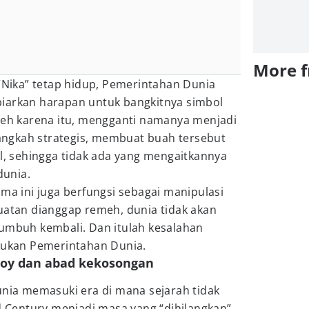
More 
ika” tetap hidup, Pemerintahan Dunia
iarkan harapan untuk bangkitnya simbol
Oleh karena itu, mengganti namanya menjadi
ngkah strategis, membuat buah tersebut
ol, sehingga tidak ada yang mengaitkannya
unia.
ama ini juga berfungsi sebagai manipulasi
uatan dianggap remeh, dunia tidak akan
tumbuh kembali. Dan itulah kesalahan
akukan Pemerintahan Dunia.
Boy dan abad kekosongan
unia memasuki era di mana sejarah tidak
id Century menjadi masa yang “dihilangkan”,