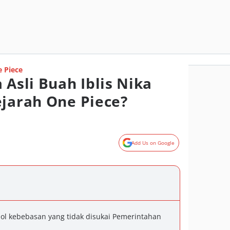
 Piece
sli Buah Iblis Nika
ejarah One Piece?
Add Us on Google
bol kebebasan yang tidak disukai Pemerintahan