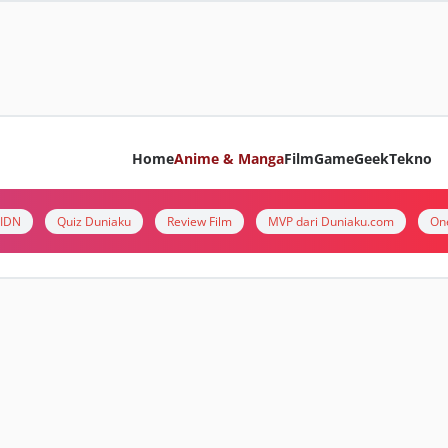
Home
Anime & Manga
Film
Game
Geek
Tekno
i IDN
Quiz Duniaku
Review Film
MVP dari Duniaku.com
On