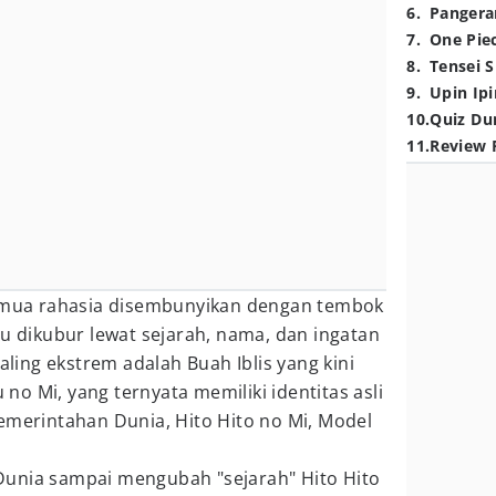
6
.
Pangera
7
.
One Pie
8
.
Tensei S
9
.
Upin Ipi
10
.
Quiz Du
11
.
Review 
semua rahasia disembunyikan dengan tembok
ru dikubur lewat sejarah, nama, dan ingatan
paling ekstrem adalah Buah Iblis yang kini
o Mi, yang ternyata memiliki identitas asli
emerintahan Dunia, Hito Hito no Mi, Model
unia sampai mengubah "sejarah" Hito Hito