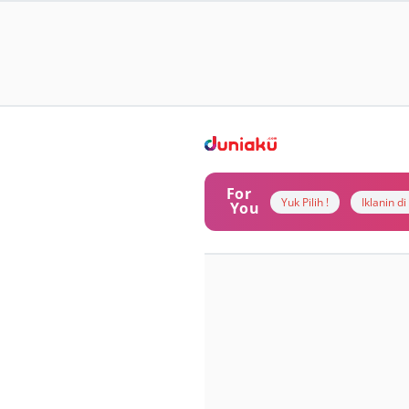
For
Yuk Pilih !
Iklanin d
You