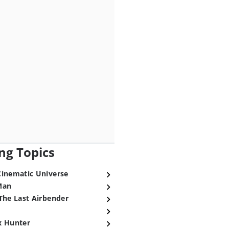
ng Topics
Cinematic Universe
Man
The Last Airbender
x Hunter