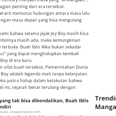
agian penting dari era tersebut.
erarti memutus hubungan antara masa lalu
dengan masa depan yang bisa mengulang
mi bahwa selama jejak Joy Boy masih bisa
simbolnya masih ada, maka kemungkinan
u terbuka. Buah Iblis Nika bukan sekadar
nci” yang dapat menghidupkan kembali
Boy di era baru.
sifat buah tersebut, Pemerintahan Dunia
 Boy adalah legenda mati tanpa kelanjutan.
ka justru hidup dalam ketakutan bahwa
li ini, sejarah benar terulang dengan
Trendi
ang tak bisa dikendalikan, Buah Iblis
Mang
ndiri
Shanks. (onepiece.fandom.com)