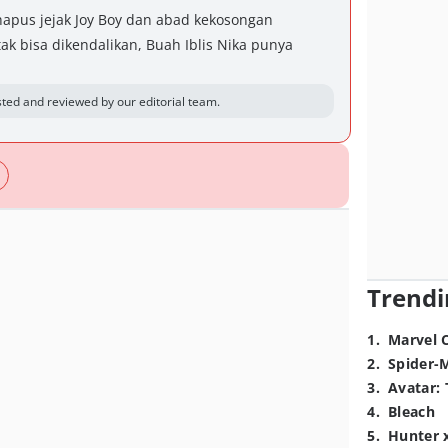
pus jejak Joy Boy dan abad kekosongan
ak bisa dikendalikan, Buah Iblis Nika punya
ted and reviewed by our editorial team.
Trendi
1
.
Marvel 
2
.
Spider-
3
.
Avatar: 
4
.
Bleach
5
.
Hunter 