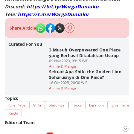
Discord:
https://bit.ly/WargaDuniaku
Tele:
https://t.me/WargaDuniaku
Share Article
Curated For You
3 Musuh Overpowered One Piece
yang Berhasil Dikalahkan Usopp
09 Nov 2023, 09:15 WIB
Anime & Manga
Sekuat Apa Shiki the Golden Lion
Seharusnya di One Piece?
16 Okt 2025, 20:30 WIB
Anime & Manga
Topics
One Piece
Shiki
Shirohige
rocks
big mom
give me pers
Kaido
Editorial Team