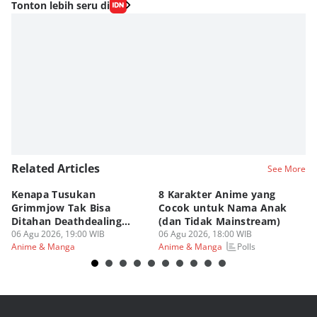
Editor
Tonton lebih seru di
Fahrul Razi Uni Nurullah
Editor
Eddy Rusmanto
Related Articles
See More
Kenapa Tusukan
8 Karakter Anime yang
4
Grimmjow Tak Bisa
Cocok untuk Nama Anak
B
Ditahan Deathdealing
(dan Tidak Mainstream)
Te
Askin Bleach?
06 Agu 2026, 19:00 WIB
06 Agu 2026, 18:00 WIB
06
Polls
Anime & Manga
Anime & Manga
An