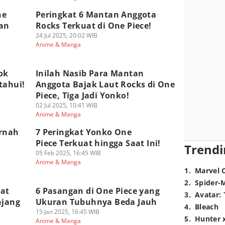
ne
Peringkat 6 Mantan Anggota
an
Rocks Terkuat di One Piece!
24 Jul 2025, 20:02 WIB
Anime & Manga
ok
Inilah Nasib Para Mantan
tahui!
Anggota Bajak Laut Rocks di One
Piece, Tiga Jadi Yonko!
02 Jul 2025, 10:41 WIB
Anime & Manga
ernah
7 Peringkat Yonko One
Piece Terkuat hingga Saat Ini!
Trendi
05 Feb 2025, 16:45 WIB
Anime & Manga
1
.
Marvel 
2
.
Spider-
hat
6 Pasangan di One Piece yang
3
.
Avatar: 
njang
Ukuran Tubuhnya Beda Jauh
4
.
Bleach
15 Jan 2025, 16:45 WIB
5
.
Hunter 
Anime & Manga