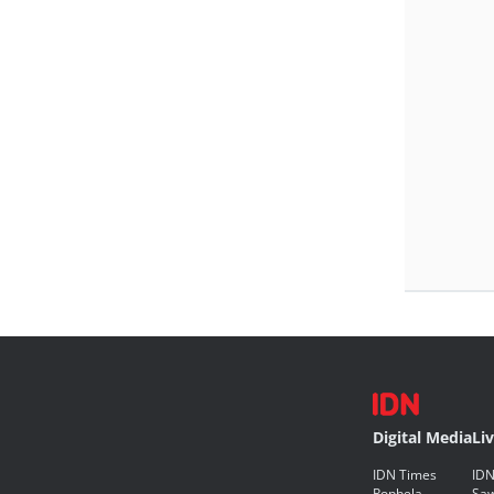
Digital Media
Li
IDN Times
IDN
Popbela
Saw