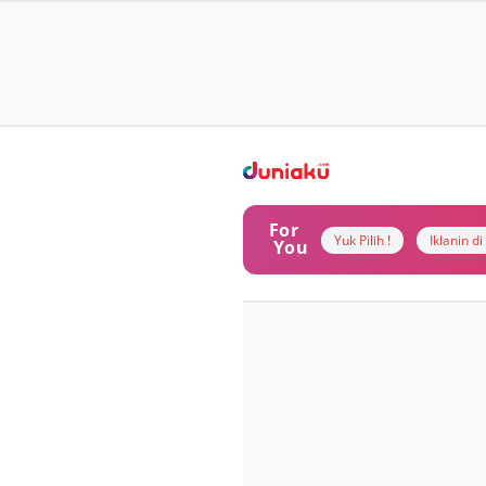
For
Yuk Pilih !
Iklanin d
You