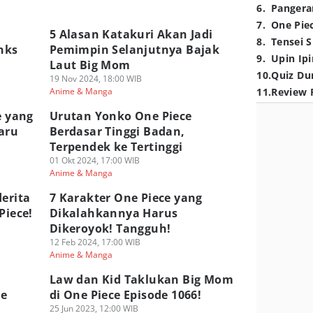
6
.
Pangera
7
.
One Pie
5 Alasan Katakuri Akan Jadi
8
.
Tensei S
nks
Pemimpin Selanjutnya Bajak
9
.
Upin Ipi
Laut Big Mom
10
.
Quiz Du
19 Nov 2024, 18:00 WIB
Anime & Manga
11
.
Review 
e yang
Urutan Yonko One Piece
aru
Berdasar Tinggi Badan,
Terpendek ke Tertinggi
01 Okt 2024, 17:00 WIB
Anime & Manga
derita
7 Karakter One Piece yang
Piece!
Dikalahkannya Harus
Dikeroyok! Tangguh!
12 Feb 2024, 17:00 WIB
Anime & Manga
Law dan Kid Taklukan Big Mom
ne
di One Piece Episode 1066!
25 Jun 2023, 12:00 WIB