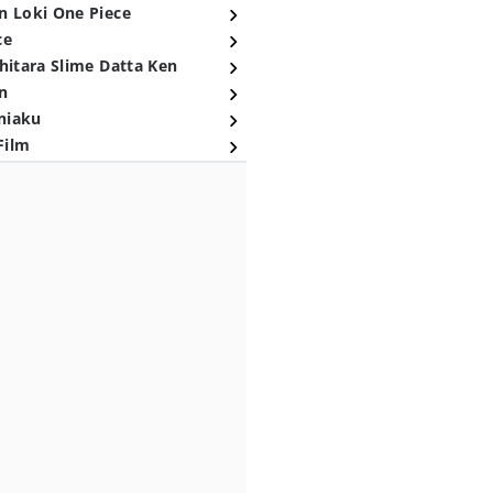
n Loki One Piece
ce
hitara Slime Datta Ken
n
niaku
Film