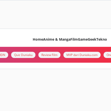
Home
Anime & Manga
Film
Game
Geek
Tekno
i IDN
Quiz Duniaku
Review Film
MVP dari Duniaku.com
On