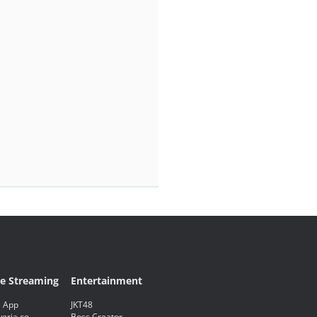
ve Streaming
Entertainment
 App
JKT48
eria.co
Boss Creator