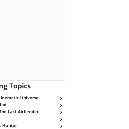
ng Topics
Cinematic Universe
Man
The Last Airbender
x Hunter