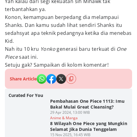
Yah kalau dari segi kekuatan sih Mihawk tak
terbantahkan ya.
Konon, kemampuan berpedang dia melampaui
Shanks. Dan kamu sudah lihat sendiri Shanks itu
sedahsyat apa teknik pedangnya ketika dia menebas
Kid.
Nah itu 10 kru
Yonko
generasi baru terkuat di
One
Piece
saat ini.
Setuju gak? Sampaikan di kolom komentar!
Share Article
Curated For You
Pembahasan One Piece 1113: Imu
Bakal Mulai Great Cleansing?
29 Apr 2024, 13:00 WIB
Anime & Manga
8 Wilayah One Piece yang Mungkin
Selamat Jika Dunia Tenggelam
15 Nov 2025, 16:45 WIB