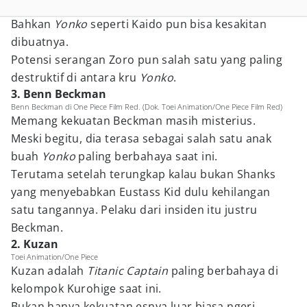
Bahkan
Yonko
seperti Kaido pun bisa kesakitan
dibuatnya.
Potensi serangan Zoro pun salah satu yang paling
destruktif di antara kru
Yonko
.
3. Benn Beckman
Benn Beckman di One Piece Film Red. (Dok. Toei Animation/One Piece Film Red)
Memang kekuatan Beckman masih misterius.
Meski begitu, dia terasa sebagai salah satu anak
buah
Yonko
paling berbahaya saat ini.
Terutama setelah terungkap kalau bukan Shanks
yang menyebabkan Eustass Kid dulu kehilangan
satu tangannya. Pelaku dari insiden itu justru
Beckman.
2. Kuzan
Toei Animation/One Piece
Kuzan adalah
Titanic Captain
paling berbahaya di
kelompok Kurohige saat ini.
Bukan hanya kekuatan esnya luar biasa ngeri,