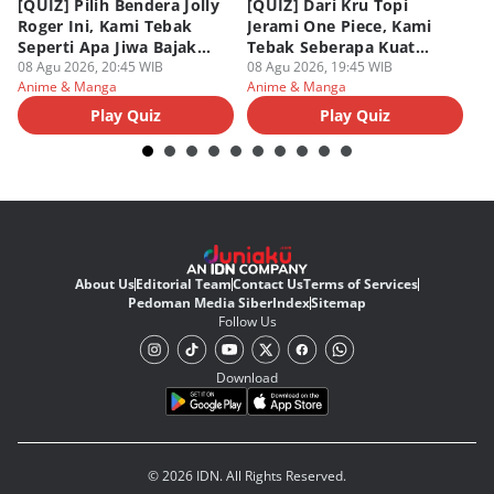
[QUIZ] Pilih Bendera Jolly
[QUIZ] Dari Kru Topi
P
Roger Ini, Kami Tebak
Jerami One Piece, Kami
di
Seperti Apa Jiwa Bajak
Tebak Seberapa Kuat
K
Laut Dalam Dirimu
08 Agu 2026, 20:45 WIB
Mentalmu
08 Agu 2026, 19:45 WIB
08
Anime & Manga
Anime & Manga
An
Play Quiz
Play Quiz
About Us
Editorial Team
Contact Us
Terms of Services
Pedoman Media Siber
Index
Sitemap
Follow Us
Download
© 2026 IDN. All Rights Reserved.