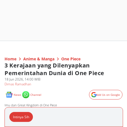
Home
Anime & Manga
One Piece
3 Kerajaan yang Dilenyapkan
Pemerintahan Dunia di One Piece
18 Jun 2026, 14:00 WIB
Dimas Ramadhan
News
Channel
Add Us on Google
Imu dan Great Kingdom di One Piece
Intinya Sih