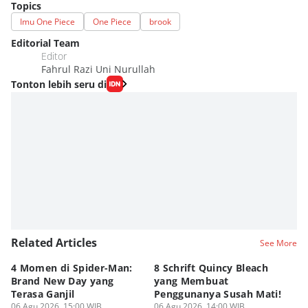
Topics
Imu One Piece
One Piece
brook
Editorial Team
Editor
Fahrul Razi Uni Nurullah
Tonton lebih seru di
Related Articles
See More
4 Momen di Spider-Man:
8 Schrift Quincy Bleach
4
Brand New Day yang
yang Membuat
no
Terasa Ganjil
Penggunanya Susah Mati!
On
06 Agu 2026, 15:00 WIB
06 Agu 2026, 14:00 WIB
06