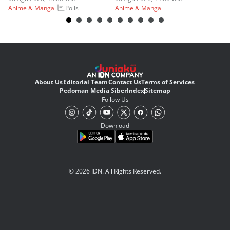
Polls
Anime & Manga
Anime & Manga
An
About Us
Editorial Team
Contact Us
Terms of Services
Pedoman Media Siber
Index
Sitemap
Follow Us
Download
© 2026 IDN. All Rights Reserved.