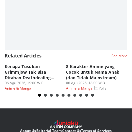
Related Articles
See More
Kenapa Tusukan
8 Karakter Anime yang
4
Grimmjow Tak Bisa
Cocok untuk Nama Anak
B
Ditahan Deathdealing
(dan Tidak Mainstream)
Te
Askin Bleach?
06 Agu 2026, 19:00 WIB
06 Agu 2026, 18:00 WIB
06
Polls
Anime & Manga
Anime & Manga
An
About Us
Editorial Team
Contact Us
Terms of Services