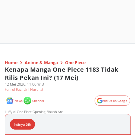
Home
Anime & Manga
One Piece
Kenapa Manga One Piece 1183 Tidak
Rilis Pekan Ini? (17 Mei)
12 Mei 2026, 11:00 WIB
Fahrul Razi Uni Nurullah
News
Channel
Add Us on Google
Luffy di One Piece Opening Elbaph Arc
Intinya Sih