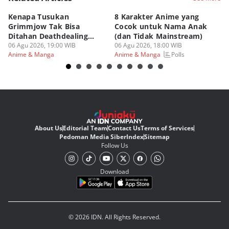
Kenapa Tusukan
8 Karakter Anime yang
4
Grimmjow Tak Bisa
Cocok untuk Nama Anak
B
Ditahan Deathdealing
(dan Tidak Mainstream)
Te
Askin Bleach?
06 Agu 2026, 19:00 WIB
06 Agu 2026, 18:00 WIB
06
Polls
Anime & Manga
Anime & Manga
An
About Us
Editorial Team
Contact Us
Terms of Services
Pedoman Media Siber
Index
Sitemap
Follow Us
Download
© 2026 IDN. All Rights Reserved.