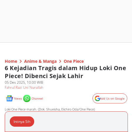
Home
Anime & Manga
One Piece
6 Kejadian Tragis dalam Hidup Loki One
Piece! Dibenci Sejak Lahir
05 Des 2025, 10:00 WIB
Fahrul Razi Uni Nurullah
News
Channel
Add Us on Google
Loki One Piece marah. (Dok. Shueisha, Eiichiro Oda/One Piece)
Intinya Sih