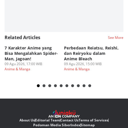
Related Articles
See More
7 Karakter Anime yang
Perbedaan Reiatsu, Reishi,
5 
Bisa Mengalahkan Spider-
dan Reiryoku dalam
TY
Man, Jagoan!
Anime Bleach
ya
09 Agu 2026, 17:00 WIB
09 Agu 2026, 15:00 WIB
09
Anime & Manga
Anime & Manga
An
About Us
Editorial Team
Contact Us
Terms of Services
Pedoman Media Siber
Index
Sitemap