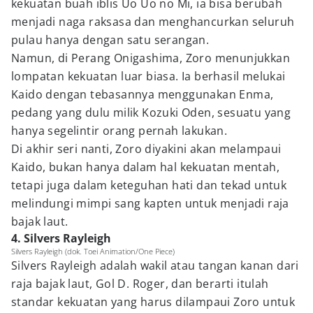
kekuatan buah iblis Uo Uo no Mi, ia bisa berubah
menjadi naga raksasa dan menghancurkan seluruh
pulau hanya dengan satu serangan.
Namun, di Perang Onigashima, Zoro menunjukkan
lompatan kekuatan luar biasa. Ia berhasil melukai
Kaido dengan tebasannya menggunakan Enma,
pedang yang dulu milik Kozuki Oden, sesuatu yang
hanya segelintir orang pernah lakukan.
Di akhir seri nanti, Zoro diyakini akan melampaui
Kaido, bukan hanya dalam hal kekuatan mentah,
tetapi juga dalam keteguhan hati dan tekad untuk
melindungi mimpi sang kapten untuk menjadi raja
bajak laut.
4. Silvers Rayleigh
Silvers Rayleigh (dok. Toei Animation/One Piece)
Silvers Rayleigh adalah wakil atau tangan kanan dari
raja bajak laut, Gol D. Roger, dan berarti itulah
standar kekuatan yang harus dilampaui Zoro untuk