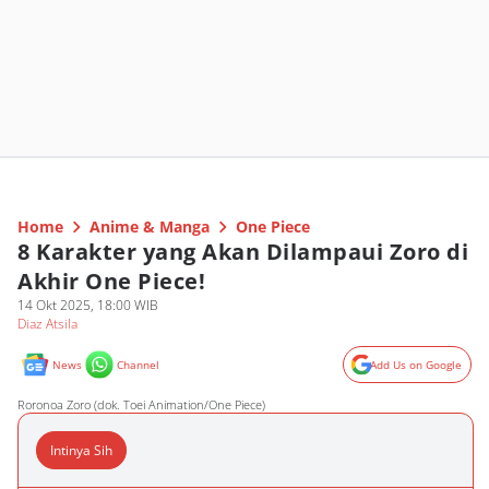
Home
Anime & Manga
One Piece
8 Karakter yang Akan Dilampaui Zoro di
Akhir One Piece!
14 Okt 2025, 18:00 WIB
Diaz Atsila
News
Channel
Add Us on Google
Roronoa Zoro (dok. Toei Animation/One Piece)
Intinya Sih