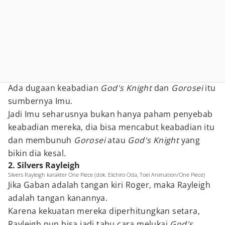
Ada dugaan keabadian
God's Knight
dan
Gorosei
itu
sumbernya Imu.
Jadi Imu seharusnya bukan hanya paham penyebab
keabadian mereka, dia bisa mencabut keabadian itu
dan membunuh
Gorosei
atau
God's Knight
yang
bikin dia kesal.
2. Silvers Rayleigh
Silvers Rayleigh karakter One Piece (dok. Eiichiro Oda, Toei Animation/One Piece)
Jika Gaban adalah tangan kiri Roger, maka Rayleigh
adalah tangan kanannya.
Karena kekuatan mereka diperhitungkan setara,
Rayleigh pun bisa jadi tahu cara melukai
God's