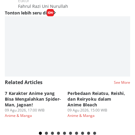
Editor
Fahrul Razi Uni Nurullah
Tonton lebih seru di
Related Articles
See More
7 Karakter Anime yang
Perbedaan Reiatsu, Reishi,
5 
Bisa Mengalahkan Spider-
dan Reiryoku dalam
TY
Man, Jagoan!
Anime Bleach
ya
09 Agu 2026, 17:00 WIB
09 Agu 2026, 15:00 WIB
09
Anime & Manga
Anime & Manga
An