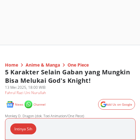
Home
Anime & Manga
One Piece
5 Karakter Selain Gaban yang Mungkin
Bisa Melukai God's Knight!
13 Mei 2025, 18:00 WIB
Fahrul Razi Uni Nurullah
News
Channel
Add Us on Google
Monkey D. Dragon (dok. Toei Animation/One Piece)
Intinya Sih