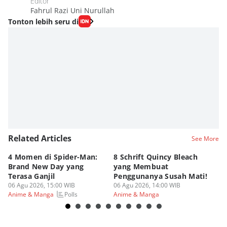
Editor
Fahrul Razi Uni Nurullah
Tonton lebih seru di
Related Articles
See More
4 Momen di Spider-Man:
8 Schrift Quincy Bleach
4
Brand New Day yang
yang Membuat
no
Terasa Ganjil
Penggunanya Susah Mati!
On
06 Agu 2026, 15:00 WIB
06 Agu 2026, 14:00 WIB
06
Polls
Anime & Manga
Anime & Manga
An