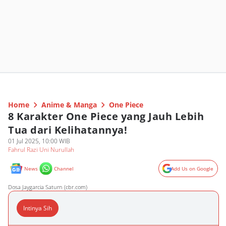
Home
Anime & Manga
One Piece
8 Karakter One Piece yang Jauh Lebih
Tua dari Kelihatannya!
01 Jul 2025, 10:00 WIB
Fahrul Razi Uni Nurullah
News
Channel
Add Us on Google
Dosa Jaygarcia Saturn (cbr.com)
Intinya Sih