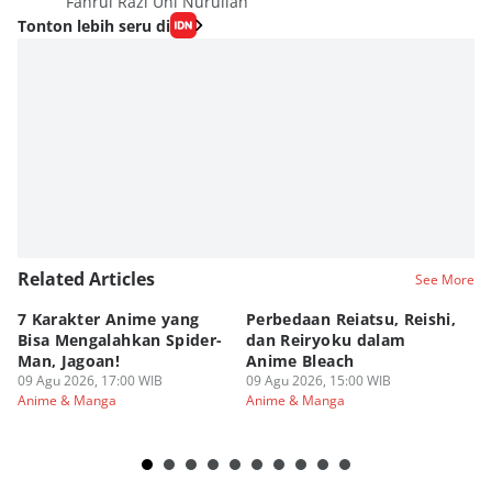
Fahrul Razi Uni Nurullah
Tonton lebih seru di
Related Articles
See More
7 Karakter Anime yang
Perbedaan Reiatsu, Reishi,
5 
Bisa Mengalahkan Spider-
dan Reiryoku dalam
TY
Man, Jagoan!
Anime Bleach
ya
09 Agu 2026, 17:00 WIB
09 Agu 2026, 15:00 WIB
09
Anime & Manga
Anime & Manga
An