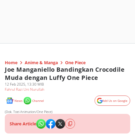
Home
Anime & Manga
One Piece
Joe Manganiello Bandingkan Crocodile
Muda dengan Luffy One Piece
12 Feb 2025, 13:30 WIB
Fahrul Razi Uni Nurullah
News
Channel
Add Us on Google
(Dok. Toei Animation/One Piece)
Share Article