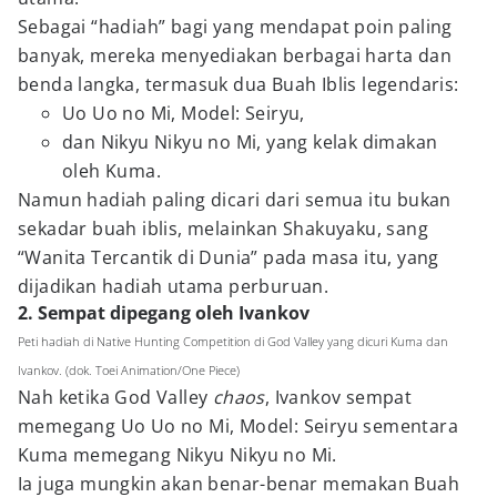
Sebagai “hadiah” bagi yang mendapat poin paling
banyak, mereka menyediakan berbagai harta dan
benda langka, termasuk dua Buah Iblis legendaris:
Uo Uo no Mi, Model: Seiryu,
dan Nikyu Nikyu no Mi, yang kelak dimakan
oleh Kuma.
Namun hadiah paling dicari dari semua itu bukan
sekadar buah iblis, melainkan Shakuyaku, sang
“Wanita Tercantik di Dunia” pada masa itu, yang
dijadikan hadiah utama perburuan.
2. Sempat dipegang oleh Ivankov
Peti hadiah di Native Hunting Competition di God Valley yang dicuri Kuma dan
Ivankov. (dok. Toei Animation/One Piece)
Nah ketika God Valley
chaos
, Ivankov sempat
memegang Uo Uo no Mi, Model: Seiryu sementara
Kuma memegang Nikyu Nikyu no Mi.
Ia juga mungkin akan benar-benar memakan Buah