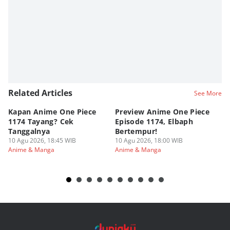
Related Articles
See More
Kapan Anime One Piece
Preview Anime One Piece
Ka
1174 Tayang? Cek
Episode 1174, Elbaph
Ri
Tanggalnya
Bertempur!
10
An
10 Agu 2026, 18:45 WIB
10 Agu 2026, 18:00 WIB
Anime & Manga
Anime & Manga