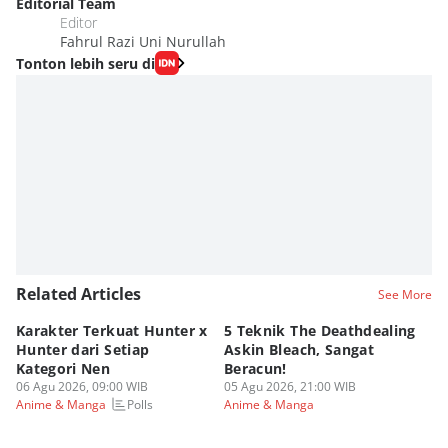
Editorial Team
Editor
Fahrul Razi Uni Nurullah
Tonton lebih seru di
Related Articles
See More
Karakter Terkuat Hunter x
5 Teknik The Deathdealing
6 
Hunter dari Setiap
Askin Bleach, Sangat
Di
Kategori Nen
Beracun!
Ic
06 Agu 2026, 09:00 WIB
05 Agu 2026, 21:00 WIB
05
Polls
Anime & Manga
Anime & Manga
An