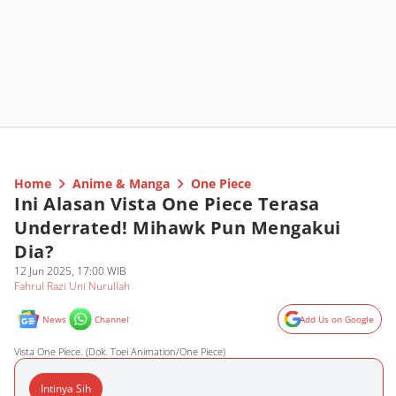
Home
Anime & Manga
One Piece
Ini Alasan Vista One Piece Terasa
Underrated! Mihawk Pun Mengakui
Dia?
12 Jun 2025, 17:00 WIB
Fahrul Razi Uni Nurullah
News
Channel
Add Us on Google
Vista One Piece. (Dok. Toei Animation/One Piece)
Intinya Sih