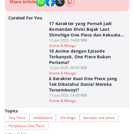
Share Article
Curated For You
17 Karakter yang Pernah Jadi
Komandan Divisi Bajak Laut
Shirohige One Piece dan Kekuatan
Mereka!
12 Jun 2025, 14:00 WIB
Anime & Manga
10 Anime dengan Episode
Terbanyak, One Piece Bukan
Pertama?
12 Jun 2025, 09:00 WIB
Anime & Manga
6 Karakter Kuat One Piece yang
Tak Diketahui Dunia! Mereka
Tersembunyi?
11 Jun 2025, 14:00 WIB
Anime & Manga
Topics
One Piece
whitebeard
Shirohige
karakter one piece
Penjelasan One Piece