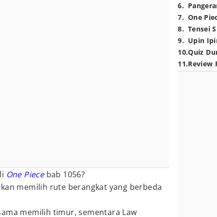
6
.
Pangera
7
.
One Pie
8
.
Tensei S
9
.
Upin Ipi
10
.
Quiz Du
11
.
Review 
di
One Piece
bab 1056?
an memilih rute berangkat yang berbeda
sama memilih timur, sementara Law