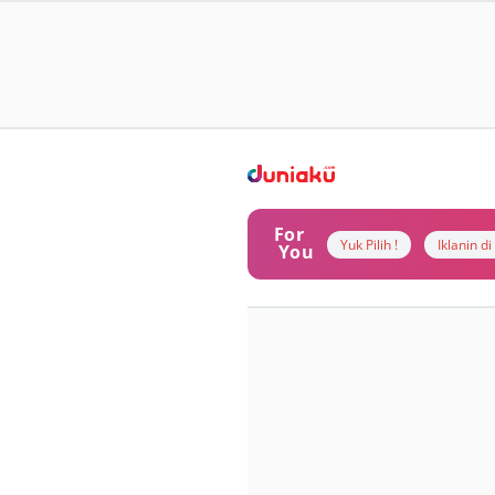
For
Yuk Pilih !
Iklanin d
You