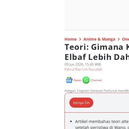
Home
Anime & Manga
One
Teori: Gimana 
Elbaf Lebih Da
09 Jun 2026, 15:45 WIB
Fahrul Razi Uni Nurullah
News
Channel
Adegan 3 kapten Generasi Terburuk memilih 
Intinya Sih
Artikel membahas teori alter
setelah peristiwa di Wano