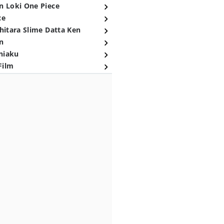
n Loki One Piece
ce
hitara Slime Datta Ken
n
niaku
Film