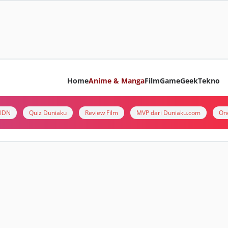
Home
Anime & Manga
Film
Game
Geek
Tekno
i IDN
Quiz Duniaku
Review Film
MVP dari Duniaku.com
On