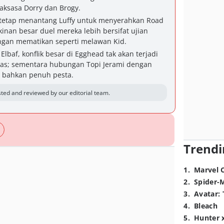
aksasa Dorry dan Brogy.
s tetap menantang Luffy untuk menyerahkan Road
nan besar duel mereka lebih bersifat ujian
ngan mematikan seperti melawan Kid.
e Elbaf, konflik besar di Egghead tak akan terjadi
as; sementara hubungan Topi Jerami dengan
i bahkan penuh pesta.
ted and reviewed by our editorial team.
Trendi
1
.
Marvel 
2
.
Spider-
3
.
Avatar: 
4
.
Bleach
5
.
Hunter 