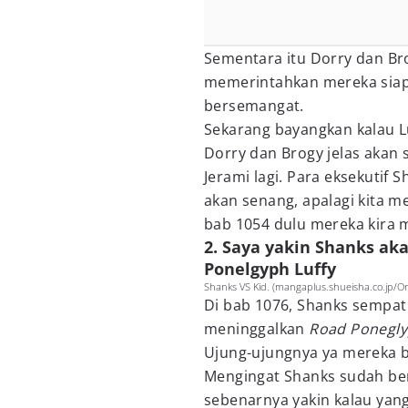
Sementara itu Dorry dan Brog
memerintahkan mereka siap
bersemangat.
Sekarang bayangkan kalau L
Dorry dan Brogy jelas akan
Jerami lagi. Para eksekutif 
akan senang, apalagi kita m
bab 1054 dulu mereka kira 
2. Saya yakin Shanks a
Ponelgyph Luffy
Shanks VS Kid. (mangaplus.shueisha.co.jp/On
Di bab 1076, Shanks sempat
meninggalkan
Road Ponegl
Ujung-ujungnya ya mereka b
Mengingat Shanks sudah be
sebenarnya yakin kalau yang