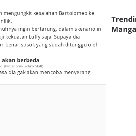
an mengungkit kesalahan Bartolomeo ke
Trendi
nflik.
Mang
uhnya ingin bertarung, dalam skenario ini
ji kekuatan Luffy saja. Supaya dia
ar-benar sosok yang sudah ditunggu oleh
n akan berbeda
. (twitter.com/Eiichiro_Staff)
 rasa dia gak akan mencoba menyerang