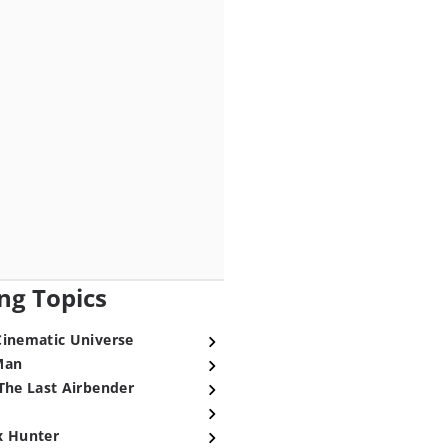
ng Topics
Cinematic Universe
Man
The Last Airbender
x Hunter