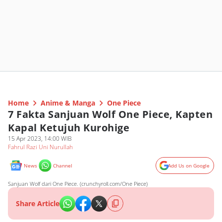
Home
Anime & Manga
One Piece
7 Fakta Sanjuan Wolf One Piece, Kapten
Kapal Ketujuh Kurohige
15 Apr 2023, 14:00 WIB
Fahrul Razi Uni Nurullah
News
Channel
Add Us on Google
Sanjuan Wolf dari One Piece. (crunchyroll.com/One Piece)
Share Article