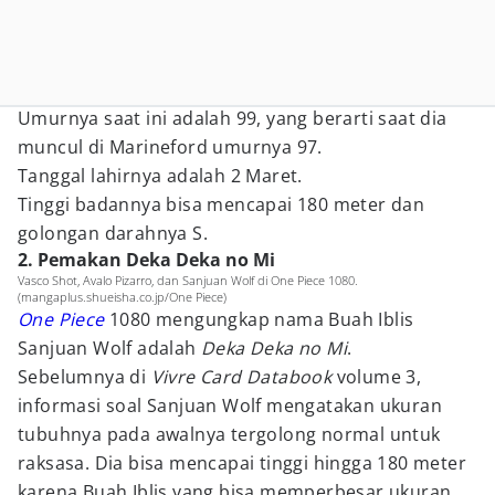
Umurnya saat ini adalah 99, yang berarti saat dia
muncul di Marineford umurnya 97.
Tanggal lahirnya adalah 2 Maret.
Tinggi badannya bisa mencapai 180 meter dan
golongan darahnya S.
2. Pemakan Deka Deka no Mi
Vasco Shot, Avalo Pizarro, dan Sanjuan Wolf di One Piece 1080.
(mangaplus.shueisha.co.jp/One Piece)
One Piece
1080 mengungkap nama Buah Iblis
Sanjuan Wolf adalah
Deka Deka no Mi
.
Sebelumnya di
Vivre Card Databook
volume 3,
informasi soal Sanjuan Wolf mengatakan ukuran
tubuhnya pada awalnya tergolong normal untuk
raksasa. Dia bisa mencapai tinggi hingga 180 meter
karena Buah Iblis yang bisa memperbesar ukuran