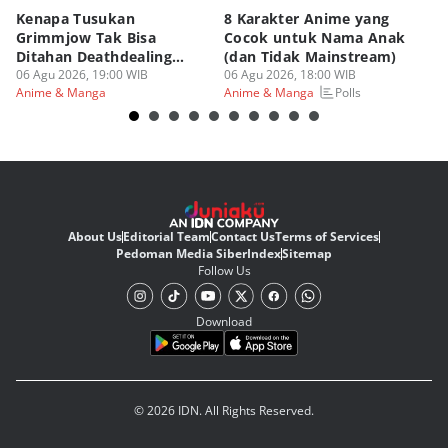
Kenapa Tusukan
8 Karakter Anime yang
4
Grimmjow Tak Bisa
Cocok untuk Nama Anak
B
Ditahan Deathdealing
(dan Tidak Mainstream)
Te
Askin Bleach?
06 Agu 2026, 19:00 WIB
06 Agu 2026, 18:00 WIB
06
Polls
Anime & Manga
Anime & Manga
An
About Us
Editorial Team
Contact Us
Terms of Services
Pedoman Media Siber
Index
Sitemap
Follow Us
Download
© 2026 IDN. All Rights Reserved.