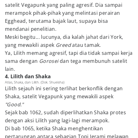
satelit Vegapunk yang paling agresif. Dia sampai
merampok pihak-pihak yang melintasi perairan
Egghead, terutama bajak laut, supaya bisa
mendanai penelitian.
Meski begitu... lucunya, dia kalah jahat dari York,
yang mewakili aspek
Greed
atau tamak.
Ya, Lilith memang agresif, tapi dia tidak sampai kerja
sama dengan
Gorosei
dan tega membunuh satelit
lain.
4. Lilith dan Shaka
Atlas, Shaka, dan Lilith. (Dok. Shueisha)
Lilith sejauh ini sering terlihat berkonflik dengan
Shaka, satelit Vegapunk yang mewakili aspek
"Good."
Sejak bab 1062, sudah diperlihatkan Shaka protes
dengan aksi Lilith yang lagi-lagi merampok.
Di bab 1065, ketika Shaka menghentikan
pertarungan antara sebagian Topi Jerami melawan