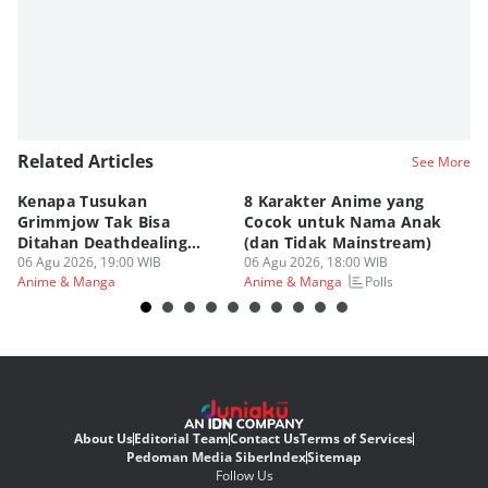
Related Articles
See More
Kenapa Tusukan
8 Karakter Anime yang
4
Grimmjow Tak Bisa
Cocok untuk Nama Anak
B
Ditahan Deathdealing
(dan Tidak Mainstream)
Te
Askin Bleach?
06 Agu 2026, 19:00 WIB
06 Agu 2026, 18:00 WIB
06
Polls
Anime & Manga
Anime & Manga
An
About Us
Editorial Team
Contact Us
Terms of Services
Pedoman Media Siber
Index
Sitemap
Follow Us