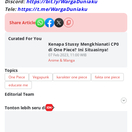
Discord:
https://bit.ly/WargaDuniaku
Tele:
https://t.me/WargaDuniaku
Share Article
Curated For You
Kenapa Stussy Mengkhianati CP0
di One Piece? Ini Situasinya!
07 Feb 2023, 11:00 WIB
Anime & Manga
Topics
One Piece
Vegapunk
karakter one piece
fakta one piece
educate me
Editorial Team
Editor
Tonton lebih seru di
Fahrul Razi Uni Nurullah
Editor
Eddy Rusmanto