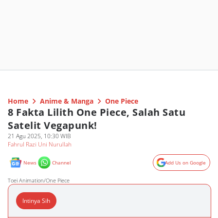
Home
Anime & Manga
One Piece
8 Fakta Lilith One Piece, Salah Satu
Satelit Vegapunk!
21 Agu 2025, 10:30 WIB
Fahrul Razi Uni Nurullah
News
Channel
Add Us on Google
Toei Animation/One Piece
Intinya Sih