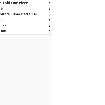
n Loki One Piece
ce
hitara Slime Datta Ken
n
niaku
Film