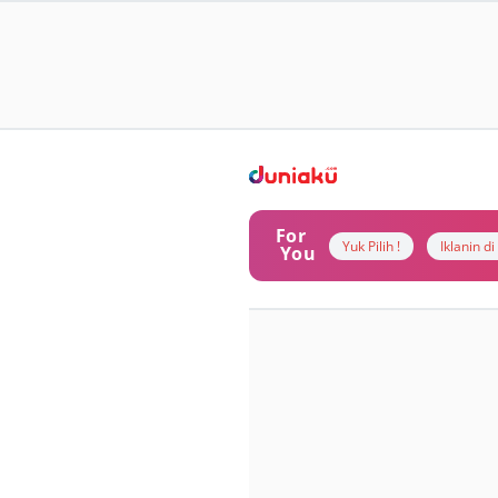
For
Yuk Pilih !
Iklanin d
You