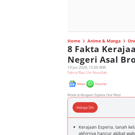
Home
Anime & Manga
One
8 Fakta Keraja
Negeri Asal Br
19 Jun 2026, 15:00 WIB
Fahrul Razi Uni Nurullah
News
Channel
Brook di Kerajaan Esperia One Piece
Intinya Sih
Kerajaan Esperia, tanah kel
akhirnya hancur akibat w