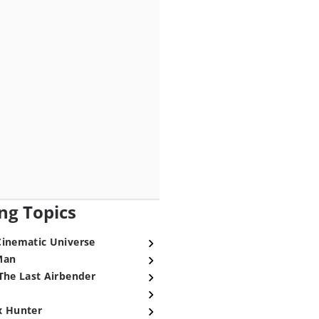
ng Topics
Cinematic Universe
Man
The Last Airbender
x Hunter