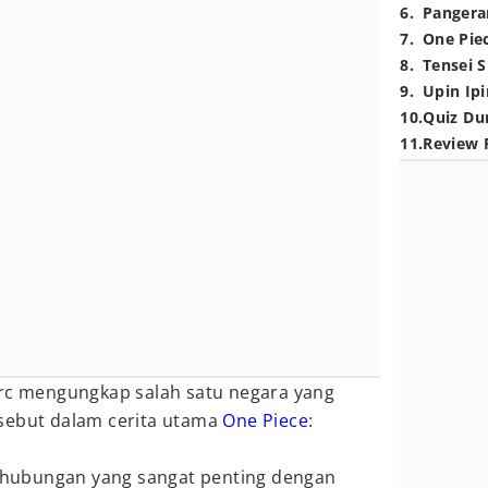
6
.
Pangera
7
.
One Pie
8
.
Tensei S
9
.
Upin Ipi
10
.
Quiz Du
11
.
Review 
rc mengungkap salah satu negara yang
sebut dalam cerita utama
One Piece
:
ki hubungan yang sangat penting dengan