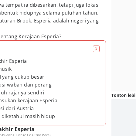
a tempat ia dibesarkan, tetapi juga lokasi
mbentuk hidupnya selama puluhan tahun.
turan Brook, Esperia adalah negeri yang
 tentang Kerajaan Esperia?
khir Esperia
musik
l yang cukup besar
asi wabah dan perang
uh rajanya sendiri
Tonton lebi
pasukan kerajaan Esperia
si dari Austria
 diketahui masih hidup
akhir Esperia
hueisha, Eiichiro Oda/One Piece)