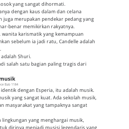
osok yang sangat dihormati.
 hanya dengan kaus dalam dan celana
ain juga merupakan pendekar pedang yang
nar-benar memikirkan rakyatnya.
le, wanita karismatik yang kemampuan
hkan sebelum ia jadi ratu, Candelle adalah
.
 adalah Shuri.
i salah satu bagian paling tragis dari
 musik
iece Bab 1184
g identik dengan Esperia, itu adalah musik.
musik yang sangat kuat. Ada sekolah musik,
an masyarakat yang tampaknya sangat
 lingkungan yang menghargai musik,
uk dirinya menjadi musisi legendaris yang