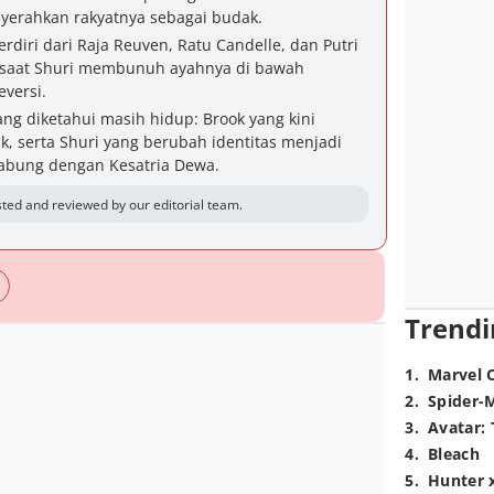
yerahkan rakyatnya sebagai budak.
erdiri dari Raja Reuven, Ratu Candelle, dan Putri
di saat Shuri membunuh ayahnya di bawah
versi.
ng diketahui masih hidup: Brook yang kini
k, serta Shuri yang berubah identitas menjadi
bung dengan Kesatria Dewa.
ted and reviewed by our editorial team.
Trendi
1
.
Marvel 
2
.
Spider-
3
.
Avatar: 
4
.
Bleach
5
.
Hunter 