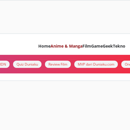
Home
Anime & Manga
Film
Game
Geek
Tekno
i IDN
Quiz Duniaku
Review Film
MVP dari Duniaku.com
On