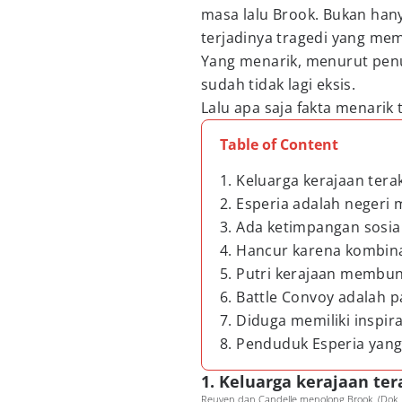
masa lalu Brook. Bukan hany
terjadinya tragedi yang me
Yang menarik, menurut penu
sudah tidak lagi eksis.
Lalu apa saja fakta menarik
Table of Content
1. Keluarga kerajaan tera
2. Esperia adalah negeri 
3. Ada ketimpangan sosia
4. Hancur karena kombin
5. Putri kerajaan membun
6. Battle Convoy adalah 
7. Diduga memiliki inspira
8. Penduduk Esperia yang
1. Keluarga kerajaan ter
Reuven dan Candelle menolong Brook. (Dok. S