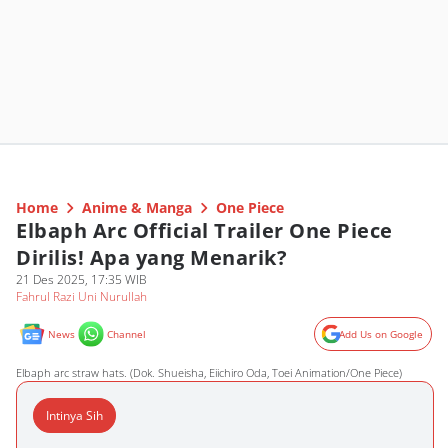
Home
Anime & Manga
One Piece
Elbaph Arc Official Trailer One Piece
Dirilis! Apa yang Menarik?
21 Des 2025, 17:35 WIB
Fahrul Razi Uni Nurullah
News
Channel
Add Us on Google
Elbaph arc straw hats. (Dok. Shueisha, Eiichiro Oda, Toei Animation/One Piece)
Intinya Sih