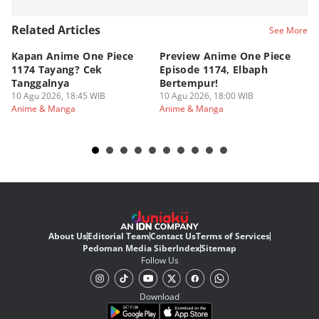
Related Articles
See More
Kapan Anime One Piece
Preview Anime One Piece
Ka
1174 Tayang? Cek
Episode 1174, Elbaph
Ri
Tanggalnya
Bertempur!
10
An
10 Agu 2026, 18:45 WIB
10 Agu 2026, 18:00 WIB
Anime & Manga
Anime & Manga
About Us
Editorial Team
Contact Us
Terms of Services
Pedoman Media Siber
Index
Sitemap
Follow Us
Download