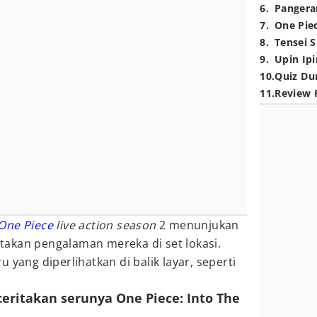
6
.
Pangera
7
.
One Pie
8
.
Tensei S
9
.
Upin Ipi
10
.
Quiz Du
11
.
Review 
One Piece
live action season
2 menunjukan
akan pengalaman mereka di set lokasi.
 yang diperlihatkan di balik layar, seperti
eritakan serunya One Piece: Into The