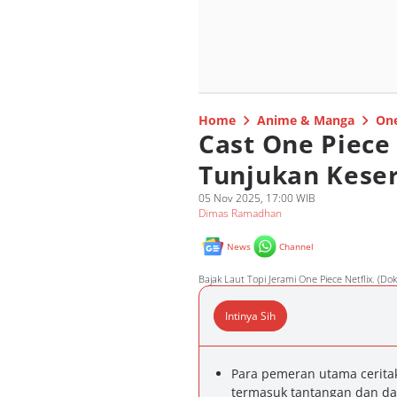
Home
Anime & Manga
One
Cast One Piece 
Tunjukan Keser
05 Nov 2025, 17:00 WIB
Dimas Ramadhan
News
Channel
Bajak Laut Topi Jerami One Piece Netflix. (Dok
Intinya Sih
Para pemeran utama ceritak
termasuk tantangan dan daya