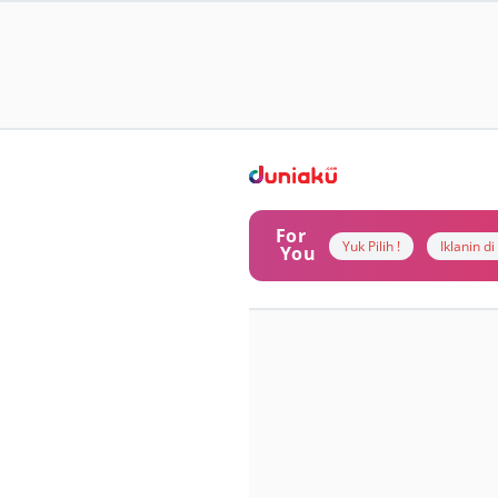
For
Yuk Pilih !
Iklanin d
You