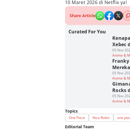
10 Maret 2026 di Netflix ya!
Share Article
Curated For You
Kenapa
Xebec d
05 Nov 202
Anime & 
Franky
Mereka 
05 Nov 202
Anime & 
Gimana
Rocks d
05 Nov 202
Anime & 
Topics
One Piece
Nico Robin
one piec
Editorial Team