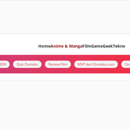
Home
Anime & Manga
Film
Game
Geek
Tekno
i IDN
Quiz Duniaku
Review Film
MVP dari Duniaku.com
On