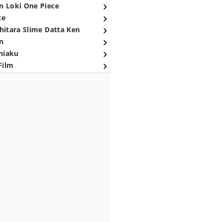
n Loki One Piece
ce
hitara Slime Datta Ken
n
niaku
Film