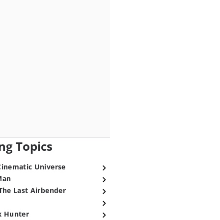
ng Topics
Cinematic Universe
Man
The Last Airbender
x Hunter