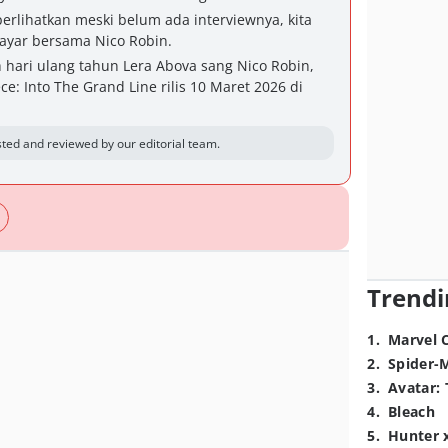
iperlihatkan meski belum ada interviewnya, kita
 layar bersama Nico Robin.
hari ulang tahun Lera Abova sang Nico Robin,
ce: Into The Grand Line rilis 10 Maret 2026 di
ted and reviewed by our editorial team.
Trendi
1
.
Marvel 
2
.
Spider-
3
.
Avatar: 
4
.
Bleach
5
.
Hunter 