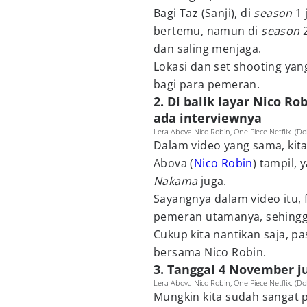
Bagi Taz (Sanji), di
season
1
bertemu, namun di
season
dan saling menjaga.
Lokasi dan set shooting yan
bagi para pemeran.
2. Di balik layar Nico R
ada interviewnya
Lera Abova Nico Robin, One Piece Netflix. (Dok
Dalam video yang sama, kita
Abova (
Nico Robin
) tampil, 
Nakama
juga.
Sayangnya dalam video itu, 
pemeran utamanya, sehingg
Cukup kita nantikan saja, pas
bersama Nico Robin.
3. Tanggal 4 November j
Lera Abova Nico Robin, One Piece Netflix. (Dok
Mungkin kita sudah sangat 