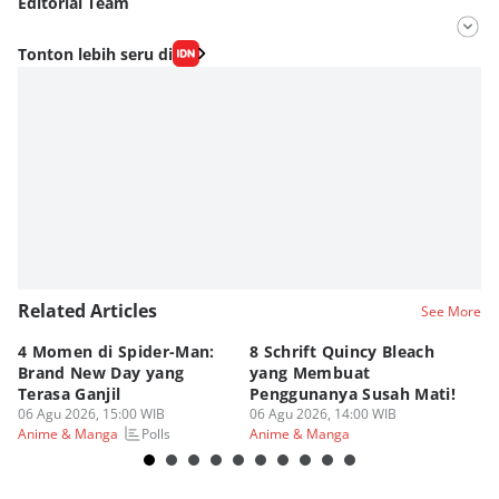
Editorial Team
Editor
Tonton lebih seru di
Fahrul Razi Uni Nurullah
Editor
Nadia Agatha Pramesthi
Related Articles
See More
4 Momen di Spider-Man:
8 Schrift Quincy Bleach
4
Brand New Day yang
yang Membuat
no
Terasa Ganjil
Penggunanya Susah Mati!
On
06 Agu 2026, 15:00 WIB
06 Agu 2026, 14:00 WIB
06
Polls
Anime & Manga
Anime & Manga
An