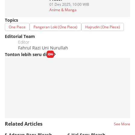
01 Des 2025, 10:00 WIB
Anime & Manga
Topics
One Piece
Pangeran Loki (One Piece)
Hajrudin (One Piece)
Editorial Team
Editor
Fahrul Razi Uni Nurullah
Tonton lebih seru di
Related Articles
See More
5 Adegan Baru Bleach
6 Hal Seru Bleach
Da