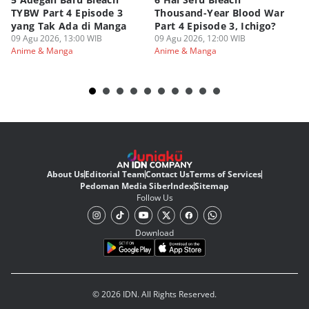
TYBW Part 4 Episode 3
Thousand-Year Blood War
Hu
yang Tak Ada di Manga
Part 4 Episode 3, Ichigo?
Sk
09 Agu 2026, 13:00 WIB
09 Agu 2026, 12:00 WIB
09
Anime & Manga
Anime & Manga
An
About Us
Editorial Team
Contact Us
Terms of Services
Pedoman Media Siber
Index
Sitemap
Follow Us
Download
© 2026 IDN. All Rights Reserved.