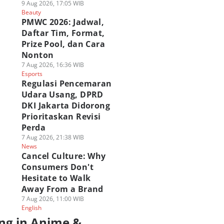
9 Aug 2026, 17:05 WIB
Beauty
PMWC 2026: Jadwal,
Daftar Tim, Format,
Prize Pool, dan Cara
Nonton
7 Aug 2026, 16:36 WIB
Esports
Regulasi Pencemaran
Udara Usang, DPRD
DKI Jakarta Didorong
Prioritaskan Revisi
Perda
7 Aug 2026, 21:38 WIB
News
Cancel Culture: Why
Consumers Don't
Hesitate to Walk
Away From a Brand
7 Aug 2026, 11:00 WIB
English
ng in Anime &