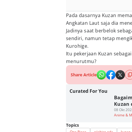
Pada dasarnya Kuzan meman
Angkatan Laut saja dia mene
Jadinya saat berbelok sebag
sendiri, namun tetap mengi
Kurohige.
Itu pekerjaan Kuzan sebagai
menurutmu?
Share Article
Curated For You
Bagaim
Kuzan 
08 Okt 202
Anime & 
Topics
One Piece
eiichiro oda
kuzan