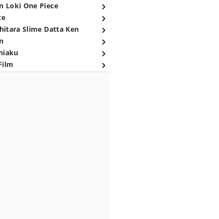
n Loki One Piece
ce
hitara Slime Datta Ken
n
niaku
Film