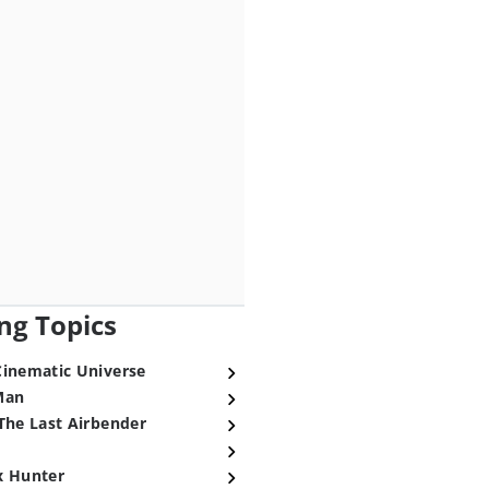
ng Topics
Cinematic Universe
Man
The Last Airbender
x Hunter