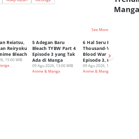
Mang
See More
an Reiatsu,
5 Adegan Baru
6 Hal Seru Bleach
Da
dan Reiryoku
Bleach TYBW Part 4
Thousand-Year
x 
nime Bleach
Episode 3 yang Tak
Blood War Part 4
Bi
6, 15:00 WIB
Ada di Manga
Episode 3, Ichigo?
09
Manga
An
09 Agu 2026, 13:00 WIB
09 Agu 2026, 12:00 WIB
Anime & Manga
Anime & Manga