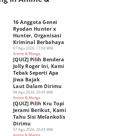
a
16 Anggota Genei
Ryodan Hunter x
Hunter, Organisasi
ftar Filler Hunter
24 Karakter Anime
[QUIZ] Pilih Bende
Kriminal Berbahaya
Hunter Lengkap,
Bermata Merah,
Jolly Roger Ini, Ka
07 Agu 2026, 17:00 WIB
sa di-Skip Aja
Akame hingga
Tebak Seperti Apa
Anime & Manga
 Agu 2026, 11:00 WIB
Kurapika
Jiwa Bajak
[QUIZ] Pilih Bendera
ime & Manga
09 Agu 2026, 09:00 WIB
Laut Dalam Dirimu
Jolly Roger Ini, Kami
Anime & Manga
08 Agu 2026, 20:45 WIB
Tebak Seperti Apa
Anime & Manga
Jiwa Bajak
Play Quiz
Laut Dalam Dirimu
08 Agu 2026, 20:45 WIB
Anime & Manga
[QUIZ] Pilih Kru Topi
Jerami Berikut, Kami
Tahu Sisi Melankolis
Dirimu
07 Agu 2026, 20:45 WIB
Anime & Manga