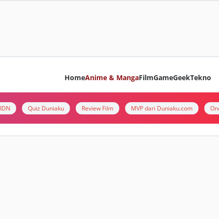
Home
Anime & Manga
Film
Game
Geek
Tekno
i IDN
Quiz Duniaku
Review Film
MVP dari Duniaku.com
On