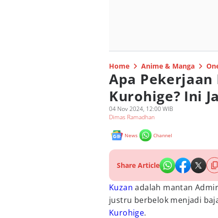
Home
Anime & Manga
One
Apa Pekerjaan 
Kurohige? Ini 
04 Nov 2024, 12:00 WIB
Dimas Ramadhan
News
Channel
Share Article
Kuzan
adalah mantan Admira
justru berbelok menjadi baja
Kurohige
.