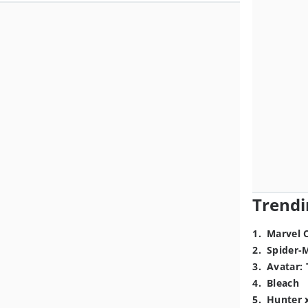
Trendi
1
.
Marvel 
2
.
Spider-
3
.
Avatar: 
4
.
Bleach
5
.
Hunter 