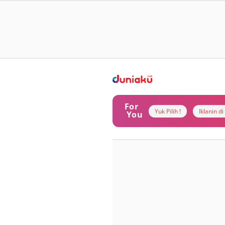
For
Yuk Pilih !
Iklanin d
You