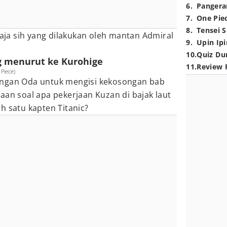
6
.
Pangera
7
.
One Pie
8
.
Tensei S
saja sih yang dilakukan oleh mantan Admiral
9
.
Upin Ipi
10
.
Quiz Du
g menurut ke Kurohige
11
.
Review 
Piece)
engan Oda untuk mengisi kekosongan bab
yaan soal apa pekerjaan Kuzan di bajak laut
h satu kapten Titanic?