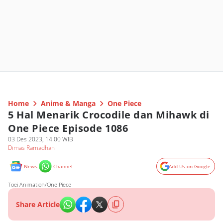
Home
Anime & Manga
One Piece
5 Hal Menarik Crocodile dan Mihawk di
One Piece Episode 1086
03 Des 2023, 14:00 WIB
Dimas Ramadhan
News
Channel
Add Us on Google
Toei Animation/One Piece
Share Article