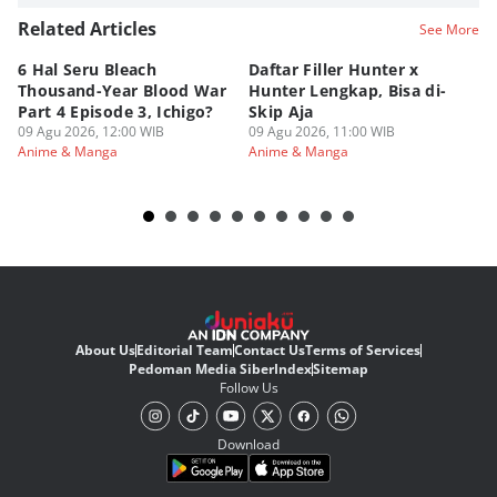
Related Articles
See More
6 Hal Seru Bleach
Daftar Filler Hunter x
24
Thousand-Year Blood War
Hunter Lengkap, Bisa di-
B
Part 4 Episode 3, Ichigo?
Skip Aja
hi
09 Agu 2026, 12:00 WIB
09 Agu 2026, 11:00 WIB
09
Anime & Manga
Anime & Manga
An
About Us
Editorial Team
Contact Us
Terms of Services
Pedoman Media Siber
Index
Sitemap
Follow Us
Download