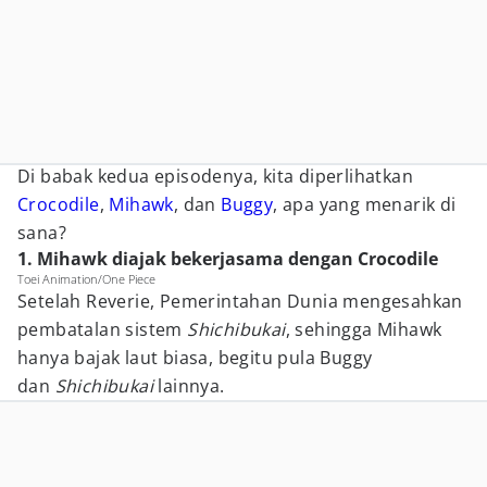
Di babak kedua episodenya, kita diperlihatkan
Crocodile
,
Mihawk
, dan
Buggy
, apa yang menarik di
sana?
1. Mihawk diajak bekerjasama dengan Crocodile
Toei Animation/One Piece
Setelah Reverie, Pemerintahan Dunia mengesahkan
pembatalan sistem
Shichibukai
, sehingga Mihawk
hanya bajak laut biasa, begitu pula Buggy
dan
Shichibukai
lainnya.