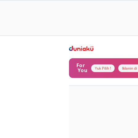
For
Yuk Pilih !
Iklanin d
You