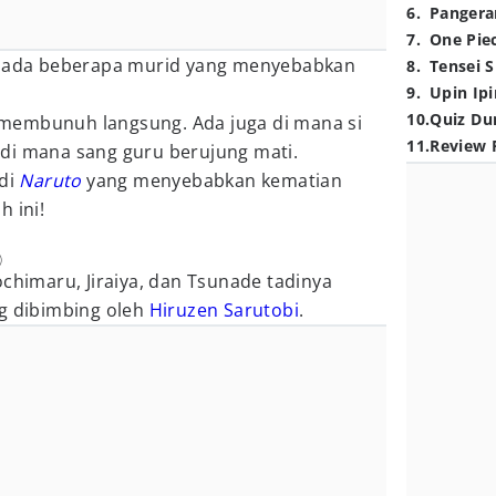
6
.
Pangera
7
.
One Pie
, ada beberapa murid yang menyebabkan
8
.
Tensei S
9
.
Upin Ipi
10
.
Quiz Du
membunuh langsung. Ada juga di mana si
11
.
Review 
di mana sang guru berujung mati.
 di
Naruto
yang menyebabkan kematian
h ini!
)
ochimaru, Jiraiya, dan Tsunade tadinya
ng dibimbing oleh
Hiruzen Sarutobi
.