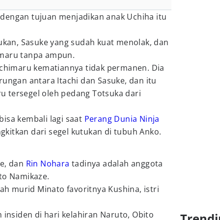
dengan tujuan menjadikan anak Uchiha itu
kukan, Sasuke yang sudah kuat menolak, dan
imaru tanpa ampun.
rochimaru kematiannya tidak permanen. Dia
rungan antara Itachi dan Sasuke, dan itu
 tersegel oleh pedang Totsuka dari
isa kembali lagi saat
Perang Dunia Ninja
kitkan dari segel kutukan di tubuh Anko.
ke, dan
Rin Nohara
tadinya adalah anggota
ato Namikaze.
lah murid Minato favoritnya Kushina, istri
 insiden di hari kelahiran Naruto, Obito
Trendi