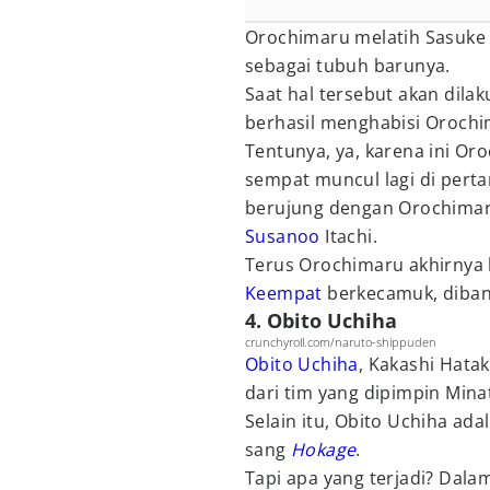
Orochimaru melatih Sasuke 
sebagai tubuh barunya.
Saat hal tersebut akan dila
berhasil menghabisi Oroch
Tentunya, ya, karena ini O
sempat muncul lagi di perta
berujung dengan Orochimaru
Susanoo
Itachi.
Terus Orochimaru akhirnya b
Keempat
berkecamuk, dibang
4. Obito Uchiha
crunchyroll.com/naruto-shippuden
Obito Uchiha
, Kakashi Hata
dari tim yang dipimpin Min
Selain itu, Obito Uchiha ada
sang
Hokage
.
Tapi apa yang terjadi? Dalam