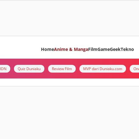
Home
Anime & Manga
Film
Game
Geek
Tekno
i IDN
Quiz Duniaku
Review Film
MVP dari Duniaku.com
On