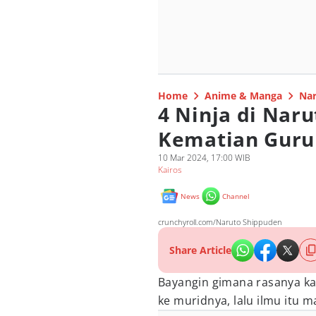
Home
Anime & Manga
Nar
4 Ninja di Nar
Kematian Guru 
10 Mar 2024, 17:00 WIB
Kairos
News
Channel
crunchyroll.com/Naruto Shippuden
Share Article
Bayangin gimana rasanya ka
ke muridnya, lalu ilmu itu