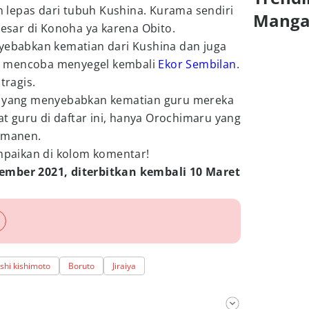
lepas dari tubuh Kushina. Kurama sendiri
Mang
sar di Konoha ya karena Obito.
nyebabkan kematian dari Kushina dan juga
a mencoba menyegel kembali
Ekor Sembilan
.
 tragis.
o
yang menyebabkan kematian guru mereka
pat guru di daftar ini, hanya Orochimaru yang
ermanen.
paikan di kolom komentar!
ember 2021, diterbitkan kembali 10 Maret
hi kishimoto
Boruto
Jiraiya