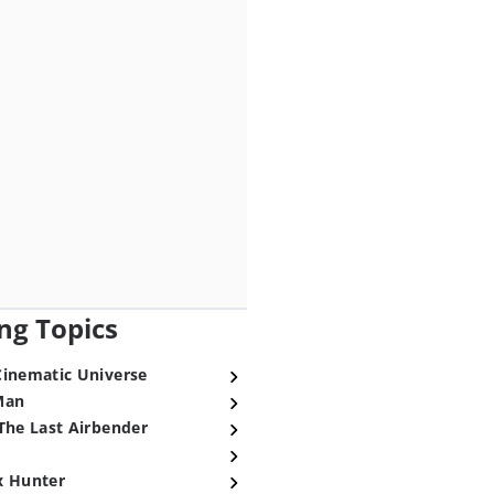
ng Topics
Cinematic Universe
Man
The Last Airbender
x Hunter