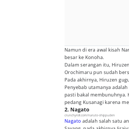
Namun di era awal kisah N
besar ke Konoha.
Dalam serangan itu, Hiruze
Orochimaru pun sudah bers
Pada akhirnya, Hiruzen gug
Penyebab utamanya adalah
pasti bakal membunuhnya. 
pedang Kusanagi karena men
2. Nagato
crunchyroll.com/naruto-shippuden
Nagato
adalah salah satu a
Sayang, pada akhirnya Jira