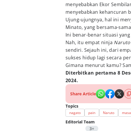
menyebabkan Ekor Sembilan 
menyebabkan kehancuran be
Ujung-ujungnya, hal ini me
Minato, yang bersama-sam
Ini benar-benar situasi yang
Nah, itu empat ninja
Narut
sendiri. Sejauh ini, dari em
sukses hidup lagi secara p
Gimana menurut kamu? Sam
Diterbitkan pertama 8 Des
2024.
Share Article
Topics
nagato
pain
Naruto
masas
Editorial Team
3+