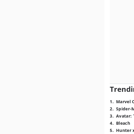
Trendi
1
.
Marvel 
2
.
Spider-
3
.
Avatar: 
4
.
Bleach
5
.
Hunter 