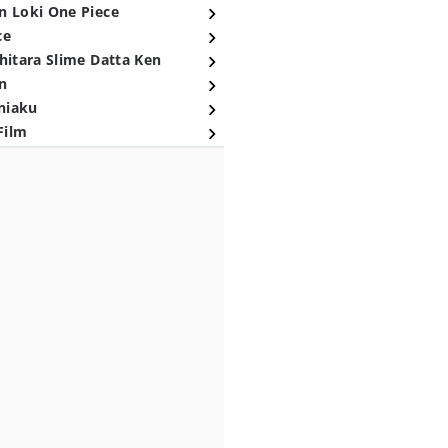
n Loki One Piece
ce
hitara Slime Datta Ken
n
niaku
Film