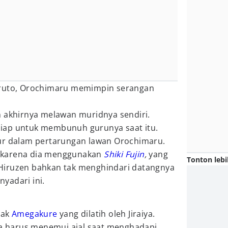
aruto, Orochimaru memimpin serangan
n akhirnya melawan muridnya sendiri.
iap untuk membunuh gurunya saat itu.
ur dalam pertarungan lawan Orochimaru.
 karena dia menggunakan
Shiki Fujin
,
yang
Tonton lebi
Hiruzen bahkan tak menghindari datangnya
yadari ini.
nak
Amegakure
yang dilatih oleh Jiraiya.
iya harus menemui ajal saat menghadapi