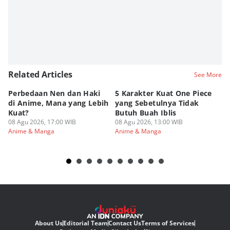
Related Articles
See More
Perbedaan Nen dan Haki
5 Karakter Kuat One Piece
10
di Anime, Mana yang Lebih
yang Sebetulnya Tidak
Ib
Kuat?
Butuh Buah Iblis
R
08 Agu 2026, 17:00 WIB
08 Agu 2026, 13:00 WIB
08
Anime & Manga
Anime & Manga
An
About Us
Editorial Team
Contact Us
Terms of Services