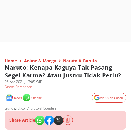
Home
Anime & Manga
Naruto & Boruto
Naruto: Kenapa Kaguya Tak Pasang
Segel Karma? Atau Justru Tidak Perlu?
08 Apr 2021, 13:05 WIB
Dimas Ramadhan
News
Channel
Add Us on Google
crunchyroll.com/naruto-shippuden
Share Article