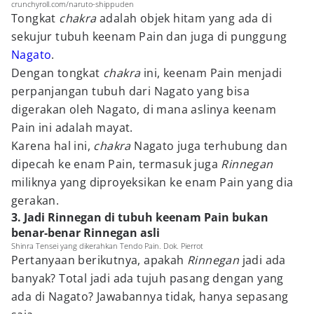
crunchyroll.com/naruto-shippuden
Tongkat
chakra
adalah objek hitam yang ada di
sekujur tubuh keenam Pain dan juga di punggung
Nagato
.
Dengan tongkat
chakra
ini, keenam Pain menjadi
perpanjangan tubuh dari Nagato yang bisa
digerakan oleh Nagato, di mana aslinya keenam
Pain ini adalah mayat.
Karena hal ini,
chakra
Nagato juga terhubung dan
dipecah ke enam Pain, termasuk juga
Rinnegan
miliknya yang diproyeksikan ke enam Pain yang dia
gerakan.
3. Jadi Rinnegan di tubuh keenam Pain bukan
benar-benar Rinnegan asli
Shinra Tensei yang dikerahkan Tendo Pain. Dok. Pierrot
Pertanyaan berikutnya, apakah
Rinnegan
jadi ada
banyak? Total jadi ada tujuh pasang dengan yang
ada di Nagato? Jawabannya tidak, hanya sepasang