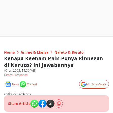
Home
Anime & Manga
Naruto & Boruto
Kenapa Keenam Pain Punya Rinnegan
di Naruto? Ini Jawabannya
02 Jan 2023, 14:00 WIB
Dimas Ramadhan
News
Channel
Add Us on Google
studio pierrot/Naruto
Share Article