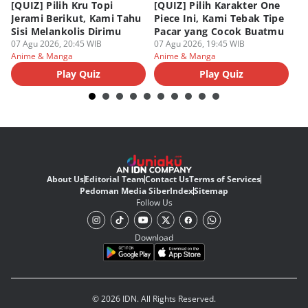
[QUIZ] Pilih Kru Topi
[QUIZ] Pilih Karakter One
7 
Jerami Berikut, Kami Tahu
Piece Ini, Kami Tebak Tipe
Ha
Sisi Melankolis Dirimu
Pacar yang Cocok Buatmu
Me
07 Agu 2026, 20:45 WIB
07 Agu 2026, 19:45 WIB
07
Anime & Manga
Anime & Manga
An
Play Quiz
Play Quiz
About Us
Editorial Team
Contact Us
Terms of Services
Pedoman Media Siber
Index
Sitemap
Follow Us
Download
© 2026 IDN. All Rights Reserved.