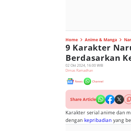
Home
Anime & Manga
Nar
9 Karakter Nar
Berdasarkan K
02 Okt 2024, 16:00 WIB
Dimas Ramadhan
News
Channel
Share Article
Karakter serial anime dan 
dengan
kepribadian
yang be