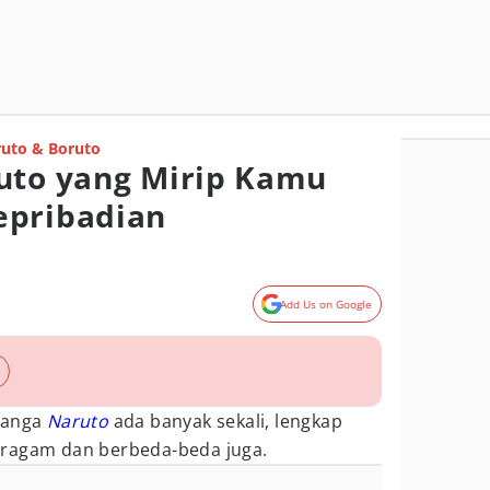
uto & Boruto
uto yang Mirip Kamu
epribadian
Add Us on Google
manga
Naruto
ada banyak sekali, lengkap
ragam dan berbeda-beda juga.