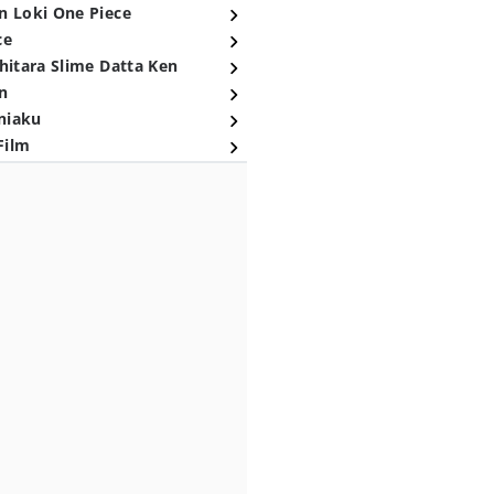
n Loki One Piece
ce
hitara Slime Datta Ken
n
niaku
Film