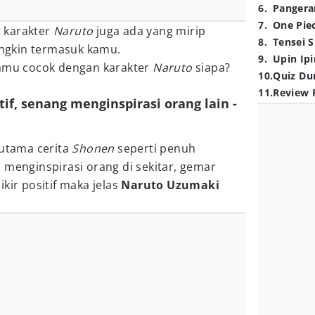
6
.
Pangera
7
.
One Pie
t karakter
Naruto
juga ada yang mirip
8
.
Tensei S
ngkin termasuk kamu.
9
.
Upin Ipi
kamu cocok dengan karakter
Naruto
siapa?
10
.
Quiz Du
11
.
Review 
itif, senang menginspirasi orang lain -
 utama cerita
Shonen
seperti penuh
 menginspirasi orang di sekitar, gemar
kir positif maka jelas
Naruto Uzumaki