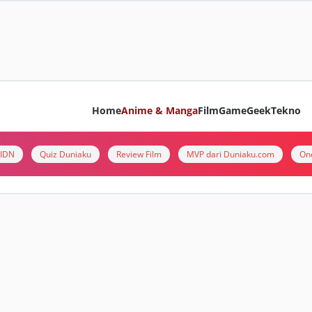
Home
Anime & Manga
Film
Game
Geek
Tekno
i IDN
Quiz Duniaku
Review Film
MVP dari Duniaku.com
On