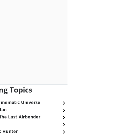
ng Topics
Cinematic Universe
Man
The Last Airbender
x Hunter