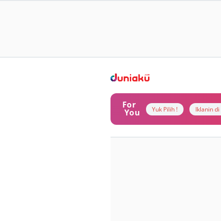
For
Yuk Pilih !
Iklanin d
You