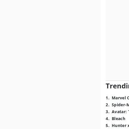
Trendi
1
.
Marvel 
2
.
Spider-
3
.
Avatar: 
4
.
Bleach
5
.
Hunter 