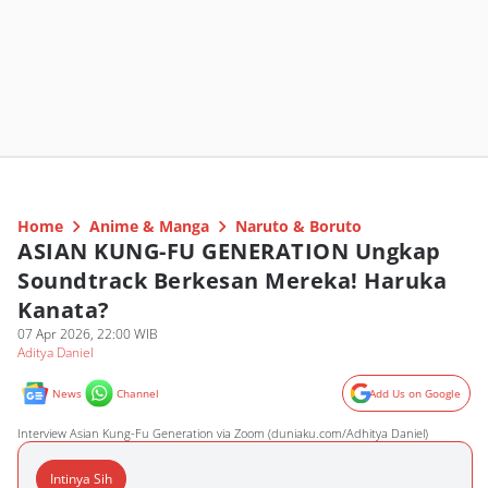
Home
Anime & Manga
Naruto & Boruto
ASIAN KUNG-FU GENERATION Ungkap
Soundtrack Berkesan Mereka! Haruka
Kanata?
07 Apr 2026, 22:00 WIB
Aditya Daniel
News
Channel
Add Us on Google
Interview Asian Kung-Fu Generation via Zoom (duniaku.com/Adhitya Daniel)
Intinya Sih