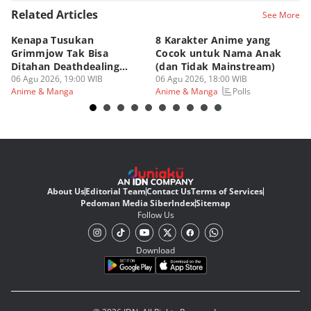
Related Articles
See More
Kenapa Tusukan
8 Karakter Anime yang
4
Grimmjow Tak Bisa
Cocok untuk Nama Anak
B
Ditahan Deathdealing
(dan Tidak Mainstream)
Te
Askin Bleach?
06 Agu 2026, 19:00 WIB
06 Agu 2026, 18:00 WIB
06
Polls
Anime & Manga
Anime & Manga
An
About Us
Editorial Team
Contact Us
Terms of Services
Pedoman Media Siber
Index
Sitemap
Follow Us
Download