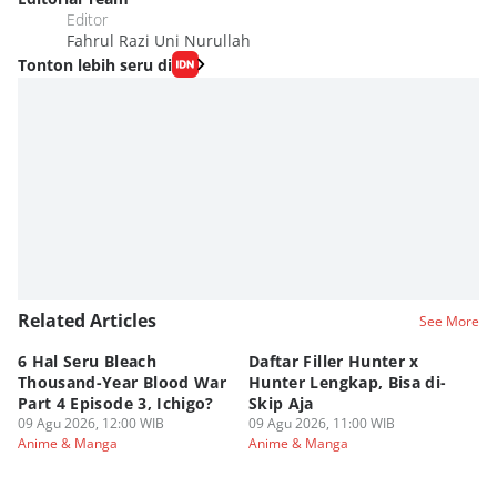
Editor
Fahrul Razi Uni Nurullah
Tonton lebih seru di
Related Articles
See More
6 Hal Seru Bleach
Daftar Filler Hunter x
24
Thousand-Year Blood War
Hunter Lengkap, Bisa di-
B
Part 4 Episode 3, Ichigo?
Skip Aja
hi
09 Agu 2026, 12:00 WIB
09 Agu 2026, 11:00 WIB
09
Anime & Manga
Anime & Manga
An