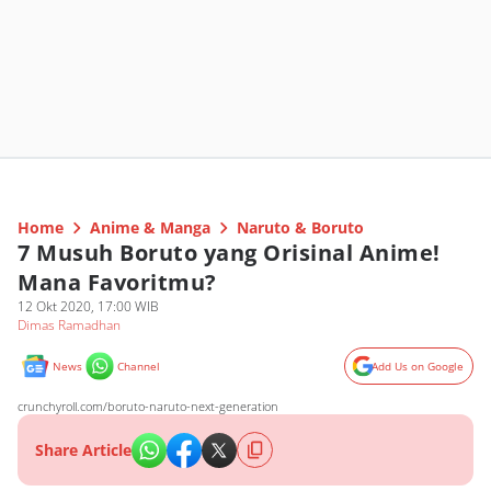
Home
Anime & Manga
Naruto & Boruto
7 Musuh Boruto yang Orisinal Anime!
Mana Favoritmu?
12 Okt 2020, 17:00 WIB
Dimas Ramadhan
News
Channel
Add Us on Google
crunchyroll.com/boruto-naruto-next-generation
Share Article