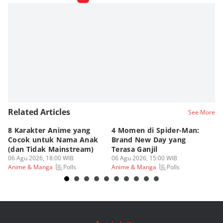
Antonius Putu Satria
Editor
Fahrul Razi Uni Nurullah
Related Articles
See More
8 Karakter Anime yang
4 Momen di Spider-Man:
8 
Cocok untuk Nama Anak
Brand New Day yang
y
(dan Tidak Mainstream)
Terasa Ganjil
P
06 Agu 2026, 18:00 WIB
06 Agu 2026, 15:00 WIB
06
Polls
Polls
Anime & Manga
Anime & Manga
An