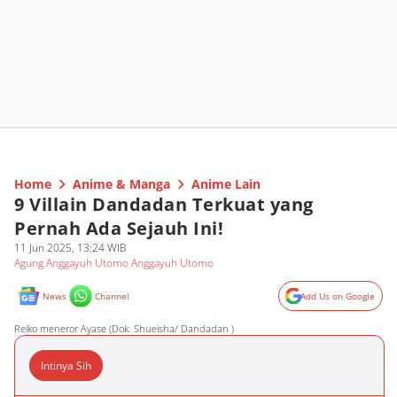
Home
Anime & Manga
Anime Lain
9 Villain Dandadan Terkuat yang
Pernah Ada Sejauh Ini!
11 Jun 2025, 13:24 WIB
Agung Anggayuh Utomo Anggayuh Utomo
News
Channel
Add Us on Google
Reiko meneror Ayase (Dok. Shueisha/ Dandadan )
Intinya Sih