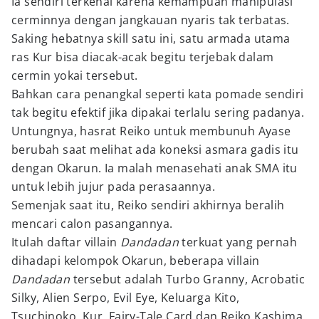
Ia sendiri terkenal karena kemampuan manipulasi
cerminnya dengan jangkauan nyaris tak terbatas.
Saking hebatnya skill satu ini, satu armada utama
ras Kur bisa diacak-acak begitu terjebak dalam
cermin yokai tersebut.
Bahkan cara penangkal seperti kata pomade sendiri
tak begitu efektif jika dipakai terlalu sering padanya.
Untungnya, hasrat Reiko untuk membunuh Ayase
berubah saat melihat ada koneksi asmara gadis itu
dengan Okarun. Ia malah menasehati anak SMA itu
untuk lebih jujur pada perasaannya.
Semenjak saat itu, Reiko sendiri akhirnya beralih
mencari calon pasangannya.
Itulah daftar villain
Dandadan
terkuat yang pernah
dihadapi kelompok Okarun, beberapa villain
Dandadan
tersebut adalah Turbo Granny, Acrobatic
Silky, Alien Serpo, Evil Eye, Keluarga Kito,
Tsuchinoko, Kur, Fairy-Tale Card dan Reiko Kashima.