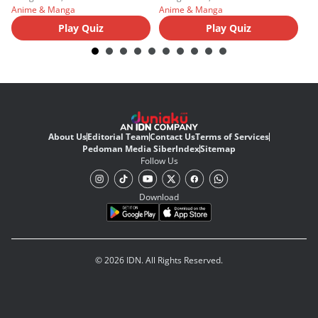
Anime & Manga
Anime & Manga
An
Play Quiz
Play Quiz
About Us
Editorial Team
Contact Us
Terms of Services
Pedoman Media Siber
Index
Sitemap
Follow Us
Download
© 2026 IDN. All Rights Reserved.