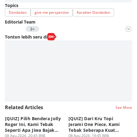
Topics
Dandadan
give me perspective
Karakter Dandadan
Editorial Team
3+
Editor
Tonton lebih seru di
Fahrul Razi Uni Nurullah
Editor
Agung Anggayuh Utomo Anggayuh Utomo
Editor
Eddy Rusmanto
Related Articles
See More
[QUIZ] Pilih Bendera Jolly
[QUIZ] Dari Kru Topi
P
Roger Ini, Kami Tebak
Jerami One Piece, Kami
di
Seperti Apa Jiwa Bajak
Tebak Seberapa Kuat
K
Laut Dalam Dirimu
08 Agu 2026, 20:45 WIB
Mentalmu
08 Agu 2026, 19:45 WIB
08