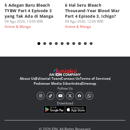
5 Adegan Baru Bleach
6 Hal Seru Bleach
Da
TYBW Part 4 Episode 3
Thousand-Year Blood War
Hu
yang Tak Ada di Manga
Part 4 Episode 3, Ichigo?
Sk
09 Agu 2026, 13:00 WIB
09 Agu 2026, 12:00 WIB
09
Anime & Manga
Anime & Manga
An
About Us
Editorial Team
Contact Us
Terms of Services
Pedoman Media Siber
Index
Sitemap
Follow Us
Download
© 2026 IDN. All Rights Reserved.