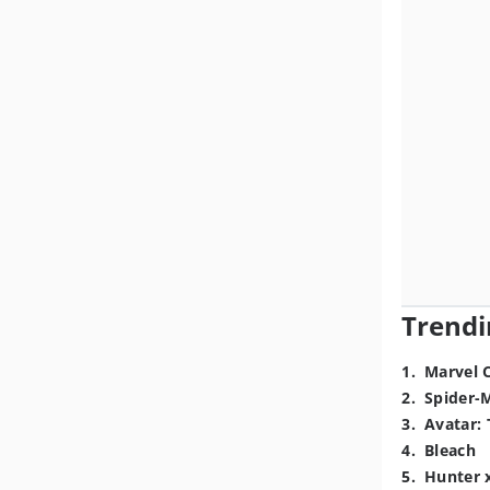
Trendi
1
.
Marvel 
2
.
Spider-
3
.
Avatar: 
4
.
Bleach
5
.
Hunter 