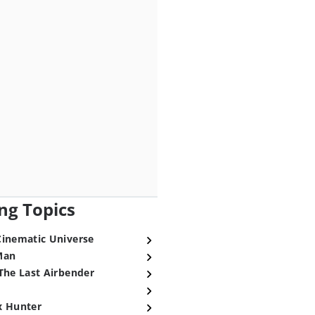
ng Topics
Cinematic Universe
Man
The Last Airbender
x Hunter