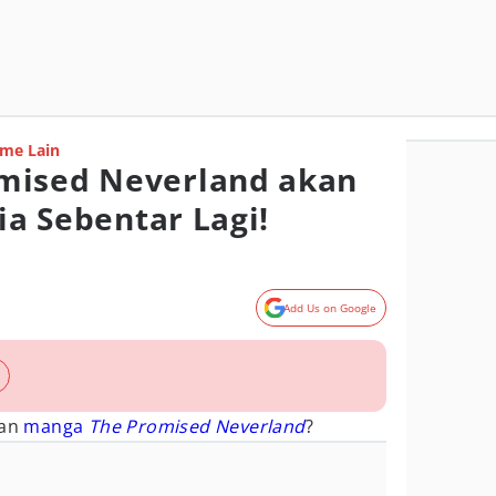
me Lain
mised Neverland akan
sia Sebentar Lagi!
Add Us on Google
gan
manga
The Promised Neverland
?