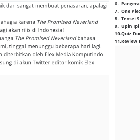
6
.
Pangera
ik dan sangat membuat penasaran, apalagi
7
.
One Pie
8
.
Tensei S
bahagia karena
The Promised Neverland
9
.
Upin Ipi
gi akan rilis di Indonesia!
10
.
Quiz Du
 manga
The Promised Neverland
bahasa
11
.
Review 
mi, tinggal menunggu beberapa hari lagi.
n diterbitkan oleh Elex Media Komputindo
ung di akun Twitter editor komik Elex