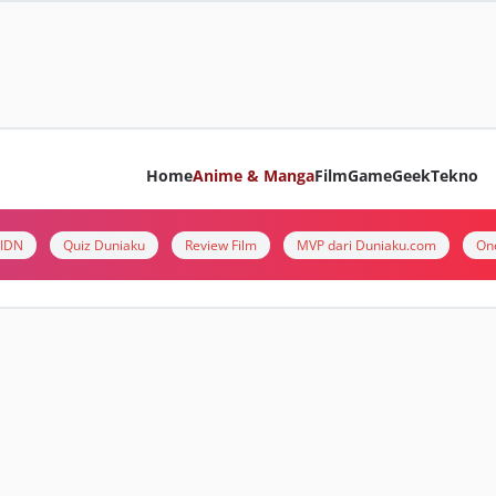
Home
Anime & Manga
Film
Game
Geek
Tekno
i IDN
Quiz Duniaku
Review Film
MVP dari Duniaku.com
On