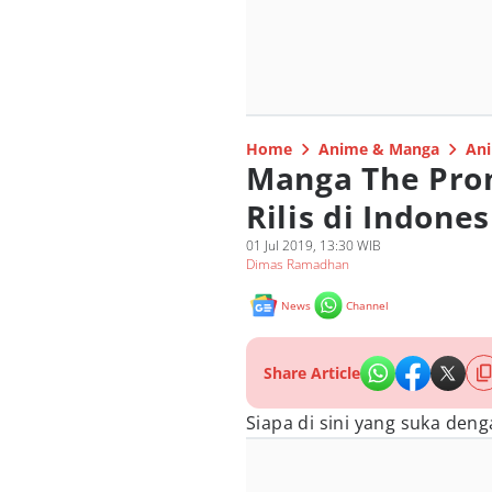
Home
Anime & Manga
Ani
Manga The Pro
Rilis di Indone
01 Jul 2019, 13:30 WIB
Dimas Ramadhan
News
Channel
Share Article
Siapa di sini yang suka den