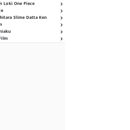
n Loki One Piece
ce
hitara Slime Datta Ken
n
niaku
Film