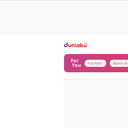
For
Yuk Pilih !
Iklanin d
You