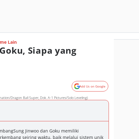
me Lain
 Goku, Siapa yang
Add Us on Google
mation/Dragon Ball Super, Dok. A-1 Pictures/Solo Leveling)
mbangSung Jinwoo dan Goku memiliki
kembang seiring waktu, baik melalui sistem unik