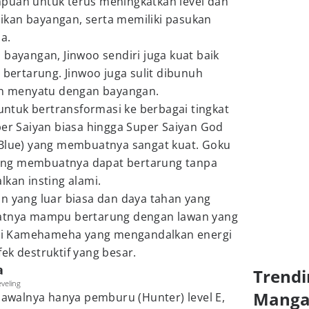
puan untuk terus meningkatkan level dan
kan bayangan, serta memiliki pasukan
a.
 bayangan, Jinwoo sendiri juga kuat baik
 bertarung. Jinwoo juga sulit dibunuh
dan menyatu dengan bayangan.
tuk bertransformasi ke berbagai tingkat
per Saiyan biasa hingga Super Saiyan God
 Blue) yang membuatnya sangat kuat. Goku
 yang membuatnya dapat bertarung tanpa
lkan insting alami.
n yang luar biasa dan daya tahan yang
uatnya mampu bertarung dengan lawan yang
erti Kamehameha yang mengandalkan energi
ek destruktif yang besar.
a
Trendi
eveling
Mang
g awalnya hanya pemburu (Hunter) level E,