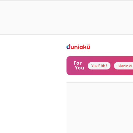
For
Yuk Pilih !
Iklanin d
You