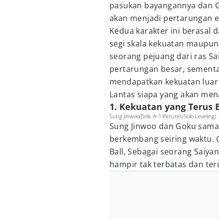
pasukan bayangannya dan G
akan menjadi pertarungan epi
Kedua karakter ini berasal d
segi skala kekuatan maupun
seorang pejuang dari ras Sa
pertarungan besar, sementa
mendapatkan kekuatan luar b
Lantas siapa yang akan men
1. Kekuatan yang Terus
Sung Jinwoo(Dok. A-1 Pictures/Solo Leveling)
Sung Jinwoo dan Goku sama
berkembang seiring waktu. 
Ball, Sebagai seorang Saiy
hampir tak terbatas dan ter