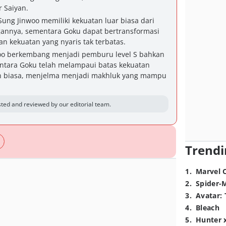
 Saiyan.
g Jinwoo memiliki kekuatan luar biasa dari
annya, sementara Goku dapat bertransformasi
n kekuatan yang nyaris tak terbatas.
oo berkembang menjadi pemburu level S bahkan
entara Goku telah melampaui batas kekuatan
n biasa, menjelma menjadi makhluk yang mampu
ted and reviewed by our editorial team.
Trendi
1
.
Marvel 
2
.
Spider-
3
.
Avatar: 
4
.
Bleach
5
.
Hunter 