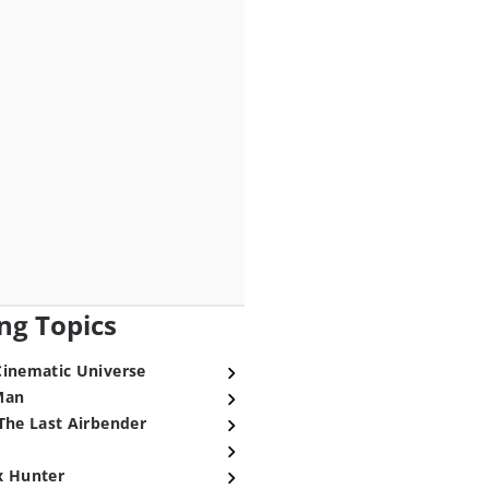
ng Topics
Cinematic Universe
Man
The Last Airbender
x Hunter