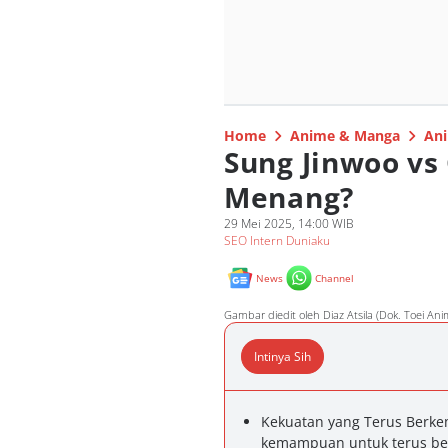
Home
Anime & Manga
Ani
Sung Jinwoo vs
Menang?
29 Mei 2025, 14:00 WIB
SEO Intern Duniaku
News
Channel
Gambar diedit oleh Diaz Atsila (Dok. Toei Ani
Intinya Sih
Kekuatan yang Terus Berke
kemampuan untuk terus ber