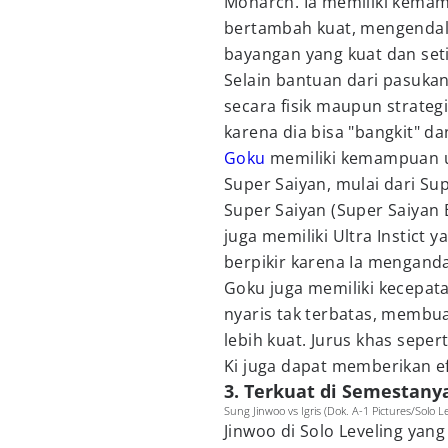
Monarch. Ia memiliki kemam
bertambah kuat, mengendali
bayangan yang kuat dan seti
Selain bantuan dari pasukan
secara fisik maupun strategi
karena dia bisa "bangkit" 
Goku
memiliki kemampuan un
Super Saiyan, mulai dari Su
Super Saiyan (Super Saiyan
juga memiliki Ultra Instict
berpikir karena Ia menganda
Goku juga memiliki kecepata
nyaris tak terbatas, memb
lebih kuat. Jurus khas sep
Ki juga dapat memberikan ef
3. Terkuat di Semestany
Sung Jinwoo vs Igris (Dok. A-1 Pictures/Solo L
Jinwoo di Solo Leveling yan