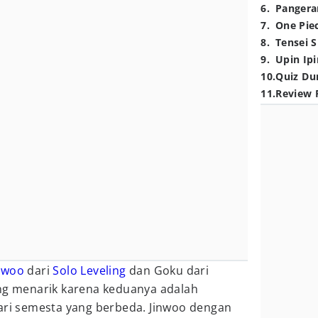
6
.
Pangera
7
.
One Pie
8
.
Tensei S
9
.
Upin Ipi
10
.
Quiz Du
11
.
Review 
nwoo
dari
Solo Leveling
dan Goku dari
ng menarik karena keduanya adalah
dari semesta yang berbeda. Jinwoo dengan