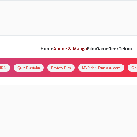
Home
Anime & Manga
Film
Game
Geek
Tekno
i IDN
Quiz Duniaku
Review Film
MVP dari Duniaku.com
On