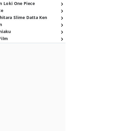
n Loki One Piece
ce
hitara Slime Datta Ken
n
niaku
Film