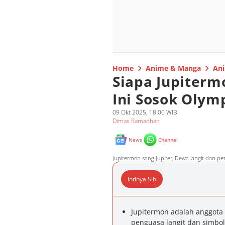
Home
Anime & Manga
Ani
Siapa Jupiterm
Ini Sosok Olym
09 Okt 2025, 18:00 WIB
Dimas Ramadhan
News
Channel
Jupitermon sang Jupiter, Dewa langit dan pet
Intinya Sih
Jupitermon adalah anggot
penguasa langit dan simbol 