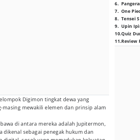
6
.
Pangera
7
.
One Pie
8
.
Tensei S
9
.
Upin Ipi
10
.
Quiz Du
11
.
Review 
kelompok Digimon tingkat dewa yang
g-masing mewakili elemen dan prinsip alam
ibawa di antara mereka adalah Jupitermon,
 Ia dikenal sebagai penegak hukum dan