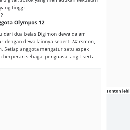
a digital, sosok yang memadukan kekuatan
yang tinggi.
u?
ggota Olympos 12
tu dari dua belas Digimon dewa dalam
jar dengan dewa lainnya seperti
M
arsmon,
 Setiap anggota mengatur satu aspek
on berperan sebagai penguasa langit serta
Tonton lebi