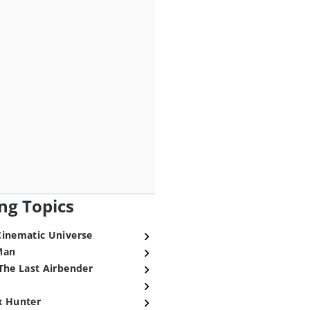
ng Topics
Cinematic Universe
Man
The Last Airbender
x Hunter