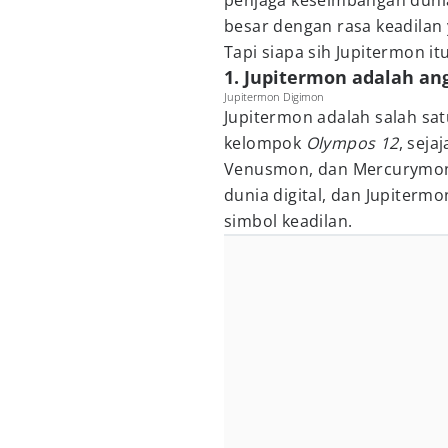
penjaga keseimbangan duni
besar dengan rasa keadilan 
Tapi siapa sih Jupitermon it
1. Jupitermon adalah an
Jupitermon Digimon
Jupitermon adalah salah sa
kelompok
Olympos 12
, seja
Venusmon, dan Mercurymon.
dunia digital, dan Jupiterm
simbol keadilan.