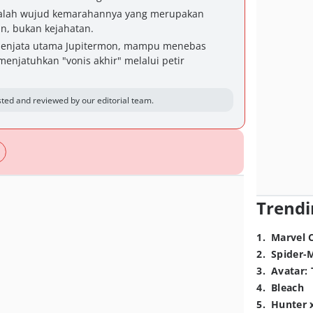
alah wujud kemarahannya yang merupakan
an, bukan kejahatan.
senjata utama Jupitermon, mampu menebas
menjatuhkan "vonis akhir" melalui petir
ted and reviewed by our editorial team.
Trendi
1
.
Marvel 
2
.
Spider-
3
.
Avatar: 
4
.
Bleach
5
.
Hunter 