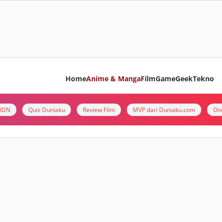
Home
Anime & Manga
Film
Game
Geek
Tekno
i IDN
Quiz Duniaku
Review Film
MVP dari Duniaku.com
On