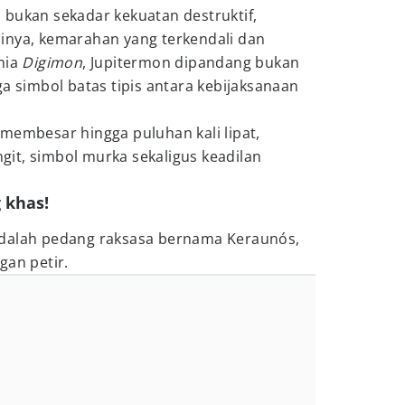
 bukan sekadar kekuatan destruktif,
inya, kemarahan yang terkendali dan
nia
Digimon
, Jupitermon dipandang bukan
ga simbol batas tipis antara kebijaksanaan
membesar hingga puluhan kali lipat,
angit, simbol murka sekaligus keadilan
 khas!
adalah pedang raksasa bernama
Keraunós,
gan petir.