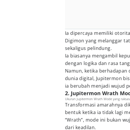
Ia dipercaya memiliki otori
Digimon yang melanggar ta
sekaligus pelindung.
Ia biasanya mengambil kepu
dengan logika dan rasa tan
Namun, ketika berhadapan
dunia digital, Jupitermon b
ia berubah menjadi wujud pe
2. Jupitermon Wrath M
Ukuran Jupitermon Wrath Mode yang raksas
Transformasi amarahnya di
bentuk ketika ia tidak lagi 
“Wrath”, mode ini bukan wu
dari keadilan.