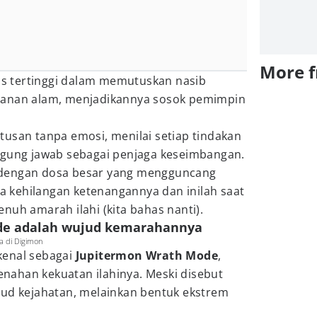
More 
tas tertinggi dalam memutuskan nasib
tanan alam, menjadikannya sosok pemimpin
tusan tanpa emosi, menilai setiap tindakan
ggung jawab sebagai penjaga keseimbangan.
 dengan dosa besar yang mengguncang
isa kehilangan ketenangannya dan inilah saat
nuh amarah ilahi (kita bahas nanti).
ode adalah wujud kemarahannya
a di Digimon
kenal sebagai
Jupitermon Wrath Mode
,
menahan kekuatan ilahinya. Meski disebut
jud kejahatan, melainkan bentuk ekstrem