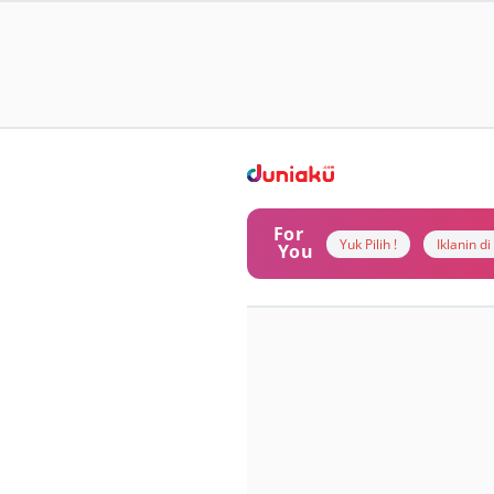
For
Yuk Pilih !
Iklanin d
You