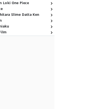
n Loki One Piece
ce
hitara Slime Datta Ken
n
niaku
Film