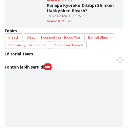
Anime & Manga
Kenapa Kyoraku Dititipi Shinken
Hakkyōken Bleach?
18 Des 2024, 13:00 WIB
Anime & Manga
Topics
Bleach
Bleach: Thousand Year Blood War
Bankai Bleach
Shunsui Kyōraku Bleach
Penjelasan Bleach
Editorial Team
Editor
Tonton lebih seru di
Fahrul Razi Uni Nurullah
Editor
Agung Anggayuh Utomo Anggayuh Utomo