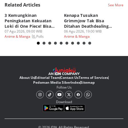
Related Articles
See More
3 Kemungkinan
Kenapa Tusukan
8 
Peningkatan Kekuatan
Grimmjow Tak Bisa
C
Loki di One Piece! Bisa
Ditahan Deathdealing
(d
Lebih OP?
07 Agu 2026, 09:00 WIB
Askin Bleach?
06 Agu 2026, 19:00 WIB
06
Polls
Anime & Manga
Anime & Manga
An
About Us
Editorial Team
Contact Us
Terms of Services
Pedoman Media Siber
Index
Sitemap
Follow Us
Download
© 2026 IDN. All Rights Reserved.