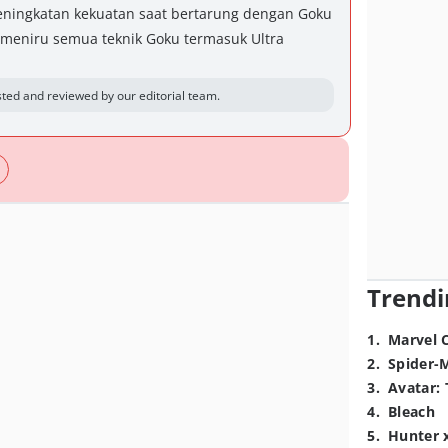
ningkatan kekuatan saat bertarung dengan Goku
meniru semua teknik Goku termasuk Ultra
ted and reviewed by our editorial team.
Trendi
1
.
Marvel 
2
.
Spider-
3
.
Avatar: 
4
.
Bleach
5
.
Hunter 