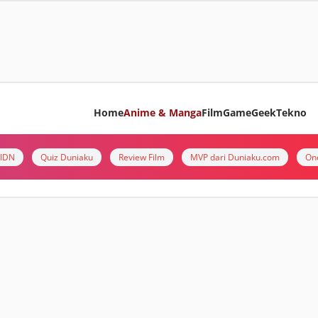
Home
Anime & Manga
Film
Game
Geek
Tekno
i IDN
Quiz Duniaku
Review Film
MVP dari Duniaku.com
On