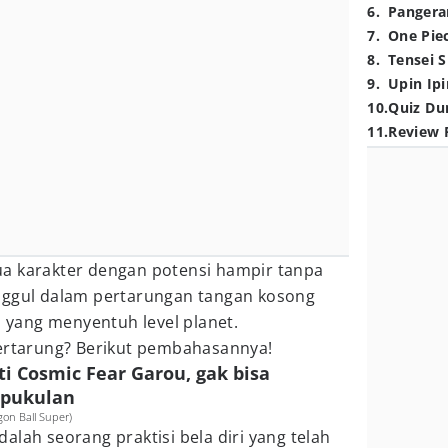
6
.
Pangera
7
.
One Pie
8
.
Tensei S
9
.
Upin Ipi
10
.
Quiz Du
11
.
Review 
a karakter dengan potensi hampir tanpa
nggul dalam pertarungan tangan kosong
yang menyentuh level planet.
bertarung? Berikut pembahasannya!
ti Cosmic Fear Garou, gak bisa
 pukulan
gon Ball Super)
alah seorang praktisi bela diri yang telah