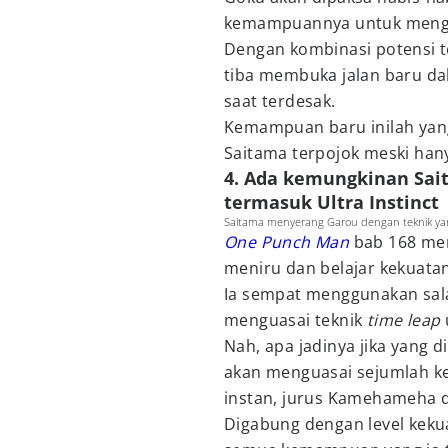
kemampuannya untuk mengh
Dengan kombinasi potensi 
tiba membuka jalan baru 
saat terdesak.
Kemampuan baru inilah ya
Saitama terpojok meski han
4. Ada kemungkinan Sai
termasuk Ultra Instinct
Saitama menyerang Garou dengan teknik yang
One Punch Man
bab 168 me
meniru dan belajar kekuata
Ia sempat menggunakan sala
menguasai teknik
time leap
Nah, apa jadinya jika yang
akan menguasai sejumlah ke
instan, jurus Kamehameha da
Digabung dengan level keku