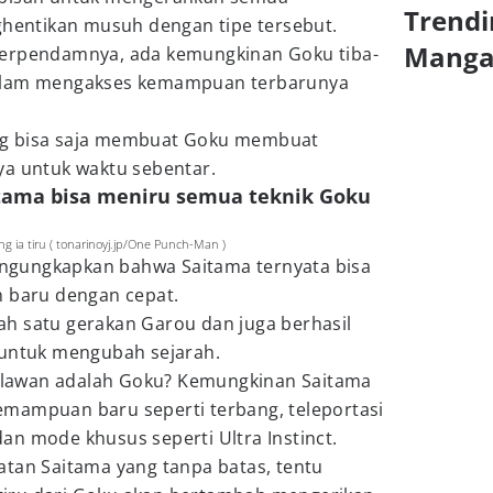
Trendi
entikan musuh dengan tipe tersebut.
Mang
terpendamnya, ada kemungkinan Goku tiba-
dalam mengakses kemampuan terbarunya
ng bisa saja membuat Goku membuat
ya untuk waktu sebentar.
tama bisa meniru semua teknik Goku
 ia tiru ( tonarinoyj.jp/One Punch-Man )
ngungkapkan bahwa Saitama ternyata bisa
n baru dengan cepat.
h satu gerakan Garou dan juga berhasil
untuk mengubah sejarah.
 dilawan adalah Goku? Kemungkinan Saitama
mampuan baru seperti terbang, teleportasi
n mode khusus seperti Ultra Instinct.
atan Saitama yang tanpa batas, tentu