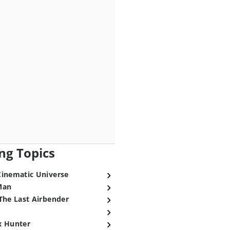
ng Topics
Cinematic Universe
Man
The Last Airbender
x Hunter