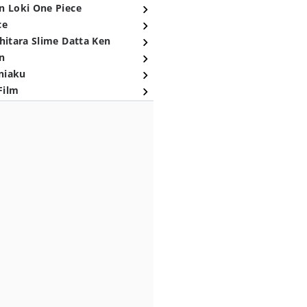
n Loki One Piece
ce
hitara Slime Datta Ken
n
niaku
Film