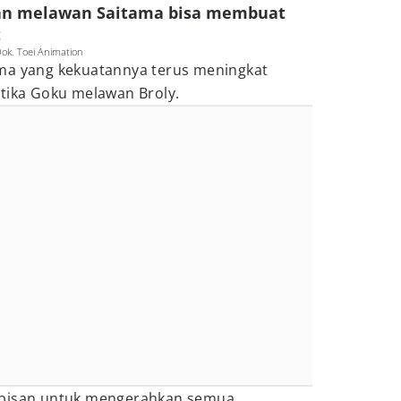
ungan melawan Saitama bisa membuat
t
ok. Toei Animation
ma yang kekuatannya terus meningkat
etika Goku melawan Broly.
abisan untuk mengerahkan semua