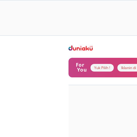
For
Yuk Pilih !
Iklanin d
You