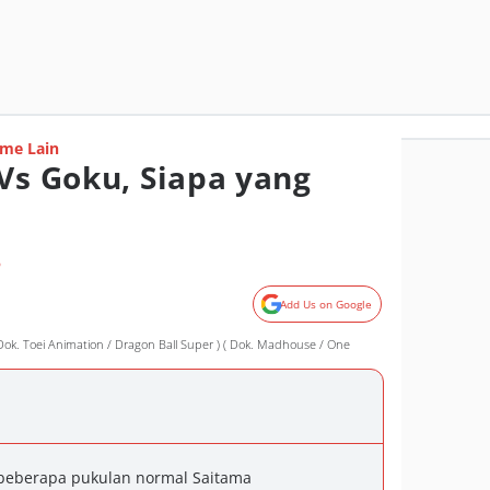
me Lain
 Vs Goku, Siapa yang
o
Add Us on Google
Dok. Toei Animation / Dragon Ball Super ) ( Dok. Madhouse / One
 beberapa pukulan normal Saitama