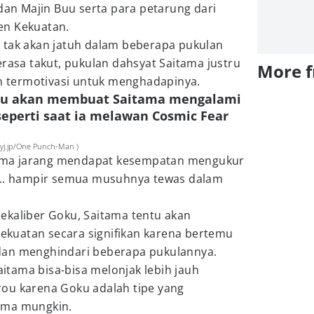
 dan Majin Buu serta para petarung dari
en Kekuatan.
 tak akan jatuh dalam beberapa pukulan
erasa takut, pukulan dahsyat Saitama justru
More 
termotivasi untuk menghadapinya.
oku akan membuat Saitama mengalami
eperti saat ia melawan Cosmic Fear
oyj.jp/One Punch-Man )
itama jarang mendapat kesempatan mengukur
... hampir semua musuhnya tewas dalam
ekaliber Goku, Saitama tentu akan
kuatan secara signifikan karena bertemu
dan menghindari beberapa pukulannya.
Saitama bisa-bisa melonjak lebih jauh
ou karena Goku adalah tipe yang
ama mungkin.