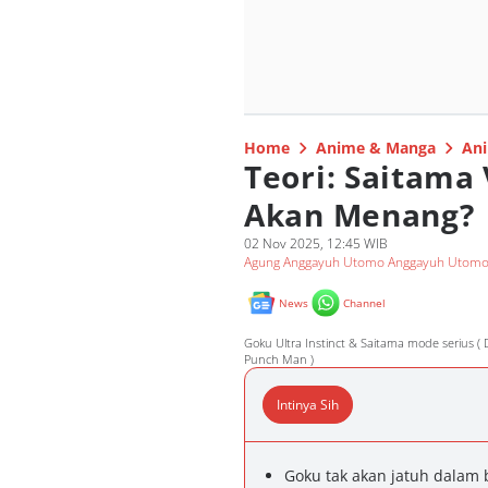
Home
Anime & Manga
Ani
Teori: Saitama
Akan Menang?
02 Nov 2025, 12:45 WIB
Agung Anggayuh Utomo Anggayuh Utom
News
Channel
Goku Ultra Instinct & Saitama mode serius ( 
Punch Man )
Intinya Sih
Goku tak akan jatuh dalam