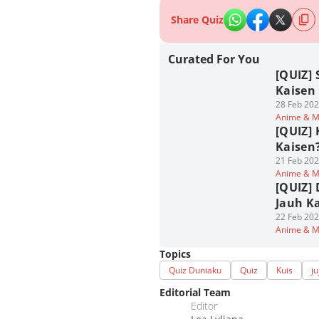
Share Quiz
Curated For You
[QUIZ]
Kaisen
28 Feb 202
Anime & 
[QUIZ] 
Kaisen?
21 Feb 202
Anime & 
[QUIZ] 
Jauh K
22 Feb 202
Anime & 
Topics
Quiz Duniaku
Quiz
Kuis
ju
Editorial Team
Editor