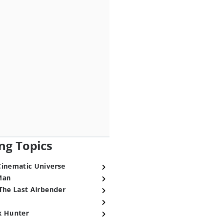
ng Topics
Cinematic Universe
Man
The Last Airbender
x Hunter