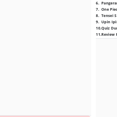
6
.
Pangera
7
.
One Pie
8
.
Tensei S
9
.
Upin Ipi
10
.
Quiz Du
11
.
Review 