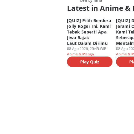
Lea Lyliana
Latest in Anime &
[QUIZ] Pilih Bendera
[QUIZ] D
Jolly Roger Ini, Kami
Jerami O
Tebak Seperti Apa
Kami Te
Jiwa Bajak
Seberap
Laut Dalam Dirimu
Mental
08 Agu 2026, 20:45 WIB
08 Agu 202
Anime & Manga
Anime & 
Play Quiz
Pl