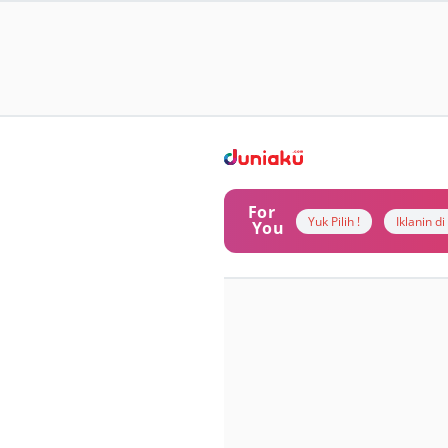
For
Yuk Pilih !
Iklanin d
You