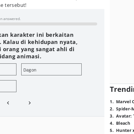
e tersebut!
en answered.
an karakter ini berkaitan
. Kalau di kehidupan nyata,
i orang yang sangat ahli di
idang animasi.
Dagon
Trendi
1
.
Marvel 
2
.
Spider-
3
.
Avatar: 
4
.
Bleach
5
.
Hunter 