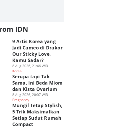
 Fakta Diablo
Begini Perkiraan
[QUIZ] Pilih Kru To
nsura, Iblis
Cerita di Anime One
Jerami Berikut, Ka
from IDN
erkuat Bawahan
Piece Setelah Arc
Tahu Sisi Melankol
imuru
Elbaph
Dirimu
9 Artis Korea yang
 Agu 2026, 11:00 WIB
08 Agu 2026, 09:00 WIB
07 Agu 2026, 20:45 WIB
ime & Manga
Anime & Manga
Anime & Manga
Jadi Cameo di Drakor
Our Sticky Love,
Play Quiz
Kamu Sadar?
8 Aug 2026, 21:46 WIB
Korea
Serupa tapi Tak
Sama, Ini Beda Miom
dan Kista Ovarium
8 Aug 2026, 20:07 WIB
Pregnancy
Mungil Tetap Stylish,
5 Trik Maksimalkan
Setiap Sudut Rumah
Compact