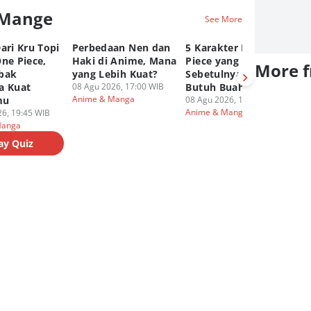
 Mange
See More
ari Kru Topi
Perbedaan Nen dan
5 Karakter Kuat One
10
ne Piece,
Haki di Anime, Mana
Piece yang
Te
More 
bak
yang Lebih Kuat?
Sebetulnya Tidak
T
a Kuat
08 Agu 2026, 17:00 WIB
Butuh Buah Iblis
R
Anime & Manga
mu
08 Agu 2026, 13:00 WIB
08
Anime & Manga
An
6, 19:45 WIB
Manga
ay Quiz