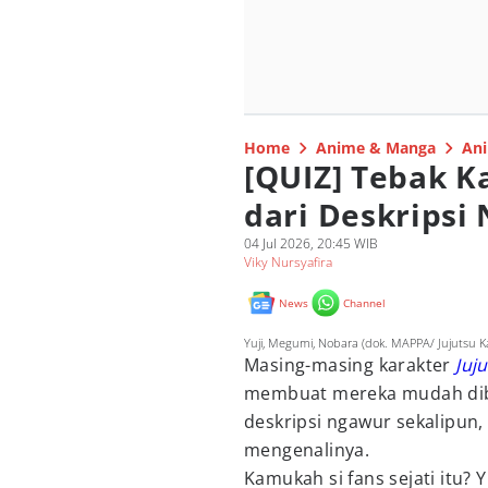
Home
Anime & Manga
Ani
[QUIZ] Tebak K
dari Deskripsi
04 Jul 2026, 20:45 WIB
Viky Nursyafira
News
Channel
Yuji, Megumi, Nobara (dok. MAPPA/ Jujutsu K
Masing-masing karakter
Juj
membuat mereka mudah dib
deskripsi ngawur sekalipun,
mengenalinya.
Kamukah si fans sejati itu? Y