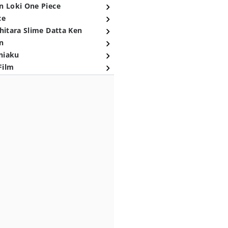
n Loki One Piece
ce
hitara Slime Datta Ken
n
niaku
Film