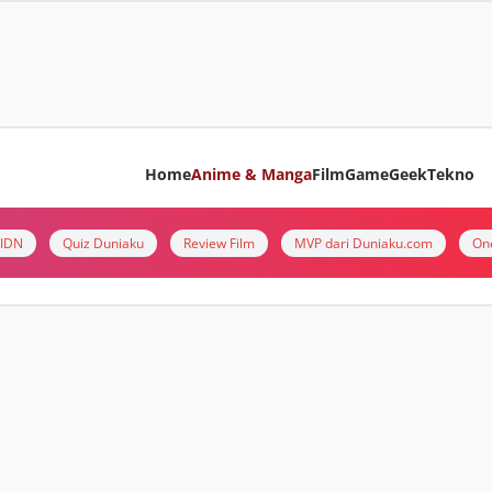
Home
Anime & Manga
Film
Game
Geek
Tekno
i IDN
Quiz Duniaku
Review Film
MVP dari Duniaku.com
On