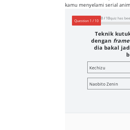
kamu menyelami serial anim
0
/
10
quiz has be
Question
1
/
10
Teknik kutuk
dengan
frame
dia bakal jad
b
Kechizu
Naobito Zenin