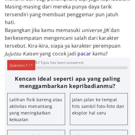
Masing-masing dari mereka punya daya tarik
tersendiri yang membuat penggemar pun jatuh
hati.
Bayangkan jika kamu memasuki
universe JJK
dan
berkesempatan mengencani salah dari karakter
tersebut. Kira-kira, siapa ya karakter perempuan
Jujutsu Kaisen
yang cocok jadi
pacar
kamu?
0
/
1
quiz has been answered.
Question
1
/
1
Kencan ideal seperti apa yang paling
menggambarkan kepribadianmu?
Latihan fisik bareng atau
Jalan-jalan ke tempat
aktivitas menantang
hits
sambil foto-foto dan
yang meningkatkan
eksplor hal seru
kekuatan