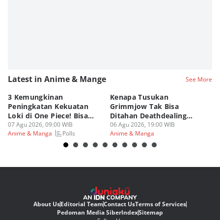
Latest in Anime & Mange
See More
3 Kemungkinan
Kenapa Tusukan
8 
Peningkatan Kekuatan
Grimmjow Tak Bisa
C
Loki di One Piece! Bisa
Ditahan Deathdealing
(d
Lebih OP?
07 Agu 2026, 09:00 WIB
Askin Bleach?
06 Agu 2026, 19:00 WIB
06
Polls
Anime & Manga
Anime & Manga
An
About Us
Editorial Team
Contact Us
Terms of Services
Pedoman Media Siber
Index
Sitemap